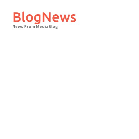
Skip
to
BlogNews
content
News From MediaBlog