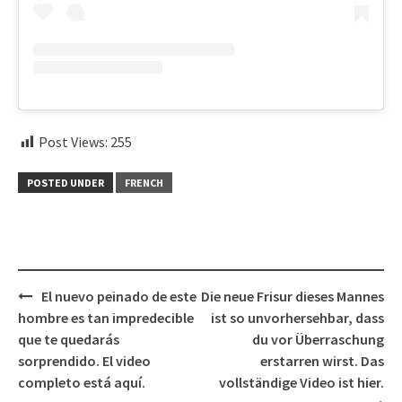
Post Views:
255
POSTED UNDER
FRENCH
Post
El nuevo peinado de este
Die neue Frisur dieses Mannes
navigation
hombre es tan impredecible
ist so unvorhersehbar, dass
que te quedarás
du vor Überraschung
sorprendido. El video
erstarren wirst. Das
completo está aquí.
vollständige Video ist hier.