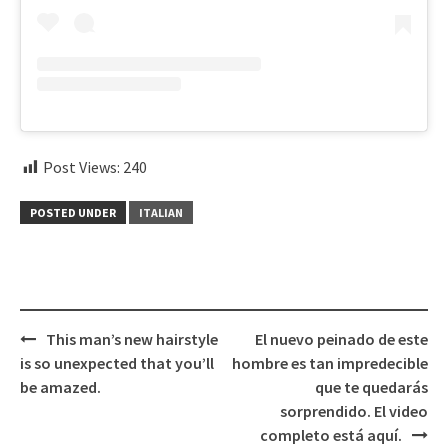
Post Views:
240
POSTED UNDER
ITALIAN
Post
This man’s new hairstyle
El nuevo peinado de este
navigation
is so unexpected that you’ll
hombre es tan impredecible
be amazed.
que te quedarás
sorprendido. El video
completo está aquí.