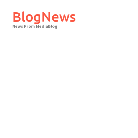
Skip
to
BlogNews
content
News From MediaBlog