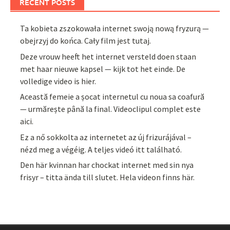
RECENT POSTS
Ta kobieta zszokowała internet swoją nową fryzurą —
obejrzyj do końca. Cały film jest tutaj.
Deze vrouw heeft het internet versteld doen staan
met haar nieuwe kapsel — kijk tot het einde. De
volledige video is hier.
Această femeie a șocat internetul cu noua sa coafură
— urmărește până la final. Videoclipul complet este
aici.
Ez a nő sokkolta az internetet az új frizurájával –
nézd meg a végéig. A teljes videó itt található.
Den här kvinnan har chockat internet med sin nya
frisyr – titta ända till slutet. Hela videon finns här.