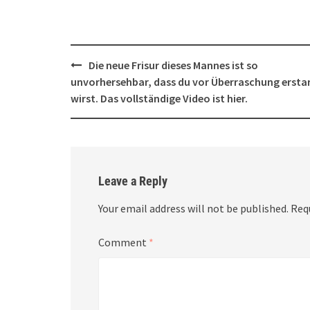
Post
Die neue Frisur dieses Mannes ist so
navigation
unvorhersehbar, dass du vor Überraschung ersta
wirst. Das vollständige Video ist hier.
Leave a Reply
Your email address will not be published.
Req
Comment
*