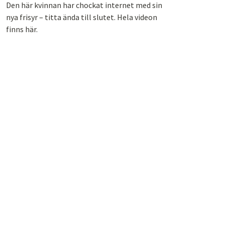
Den här kvinnan har chockat internet med sin
nya frisyr – titta ända till slutet. Hela videon
finns här.