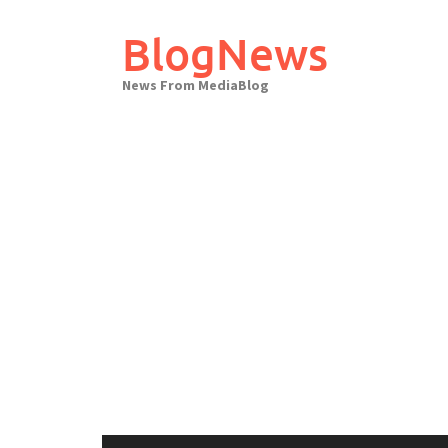
Skip
to
BlogNews
content
News From MediaBlog