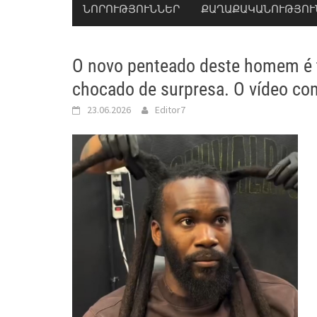
ՆՈՐՈՒԹՅՈՒՆՆԵՐ
ՔԱՂԱՔԱԿԱՆՈՒԹՅՈՒ
O novo penteado deste homem é tã
chocado de surpresa. O vídeo com
23.06.2026
Editor7