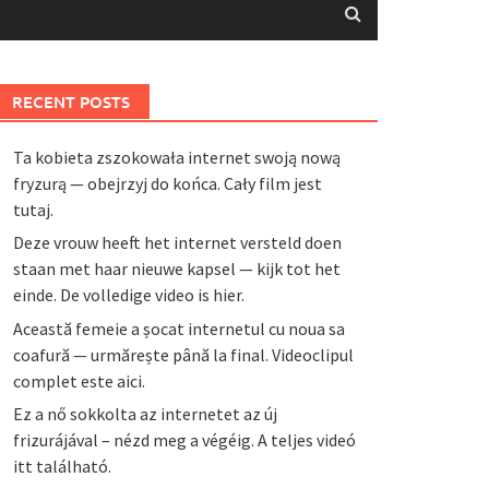
RECENT POSTS
Ta kobieta zszokowała internet swoją nową
fryzurą — obejrzyj do końca. Cały film jest
tutaj.
Deze vrouw heeft het internet versteld doen
staan met haar nieuwe kapsel — kijk tot het
einde. De volledige video is hier.
Această femeie a șocat internetul cu noua sa
coafură — urmărește până la final. Videoclipul
complet este aici.
Ez a nő sokkolta az internetet az új
frizurájával – nézd meg a végéig. A teljes videó
itt található.