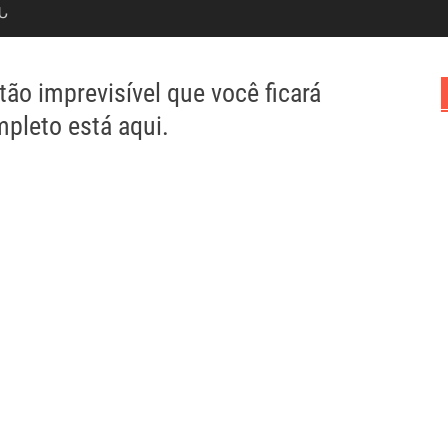
Ն
o imprevisível que você ficará
pleto está aqui.