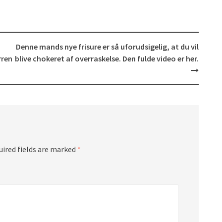
Denne mands nye frisure er så uforudsigelig, at du vil
rren
blive chokeret af overraskelse. Den fulde video er her.
uired fields are marked
*