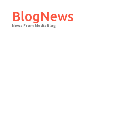
Skip
to
BlogNews
content
News From MediaBlog