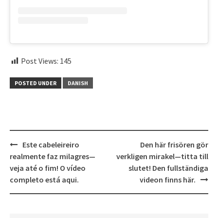
Post Views:
145
POSTED UNDER
DANISH
Post
Este cabeleireiro
Den här frisören gör
navigation
realmente faz milagres—
verkligen mirakel—titta till
veja até o fim! O vídeo
slutet! Den fullständiga
completo está aqui.
videon finns här.