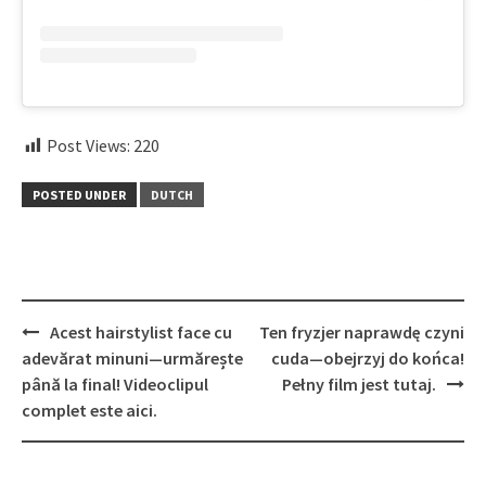
Post Views:
220
POSTED UNDER
DUTCH
Post
Acest hairstylist face cu
Ten fryzjer naprawdę czyni
navigation
adevărat minuni—urmărește
cuda—obejrzyj do końca!
până la final! Videoclipul
Pełny film jest tutaj.
complet este aici.