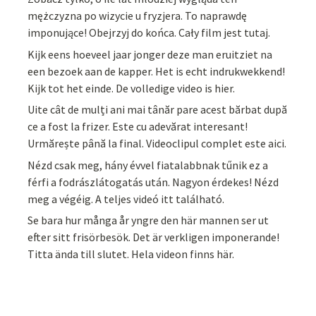
mężczyzna po wizycie u fryzjera. To naprawdę
imponujące! Obejrzyj do końca. Cały film jest tutaj.
Kijk eens hoeveel jaar jonger deze man eruitziet na
een bezoek aan de kapper. Het is echt indrukwekkend!
Kijk tot het einde. De volledige video is hier.
Uite cât de mulți ani mai tânăr pare acest bărbat după
ce a fost la frizer. Este cu adevărat interesant!
Urmărește până la final. Videoclipul complet este aici.
Nézd csak meg, hány évvel fiatalabbnak tűnik ez a
férfi a fodrászlátogatás után. Nagyon érdekes! Nézd
meg a végéig. A teljes videó itt található.
Se bara hur många år yngre den här mannen ser ut
efter sitt frisörbesök. Det är verkligen imponerande!
Titta ända till slutet. Hela videon finns här.