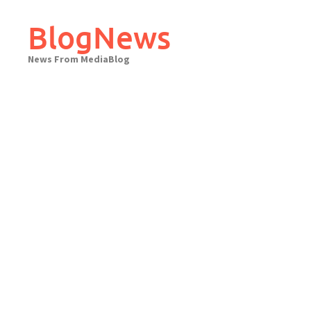
Skip
to
BlogNews
content
News From MediaBlog