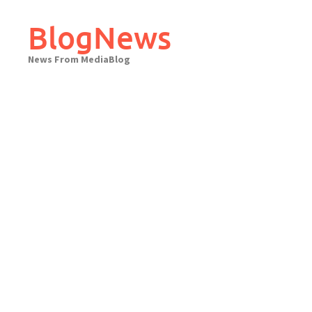
Skip
to
BlogNews
content
News From MediaBlog