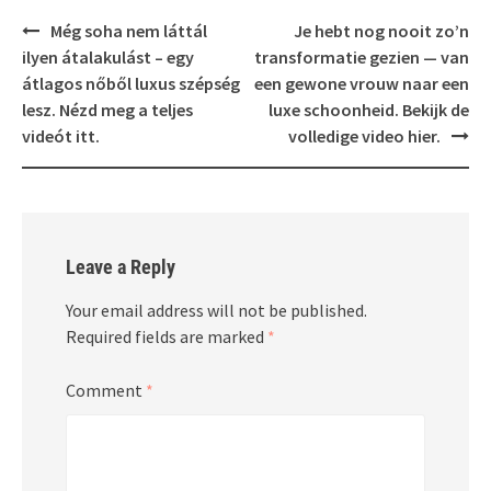
Post
Még soha nem láttál
Je hebt nog nooit zo’n
navigation
ilyen átalakulást – egy
transformatie gezien — van
átlagos nőből luxus szépség
een gewone vrouw naar een
lesz. Nézd meg a teljes
luxe schoonheid. Bekijk de
videót itt.
volledige video hier.
Leave a Reply
Your email address will not be published.
Required fields are marked
*
Comment
*