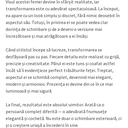
Visul acestei femei devine în sfârșit realitate, iar
transformarea este cu adevărat spectaculoasă. La început,
ea apare cu un look simplu și discret, fără nimic deosebit în
aspectul său. Totuși, în privirea ei se poate vedea clar
dorința de schimbare și de a deveni o versiune mai
încrezătoare și mai atrăgătoare a ei însăși.
Când stilistul începe să lucreze, transformarea se
desfășoară pas cu pas. Fiecare detaliu este realizat cu grijă,
precizie și creativitate. Părul ei este tuns și coafat astfel
încât să îi evidențieze perfect trăsăturile feței. Treptat,
aspectul ei se schimbă complet, devenind mai elegant,
modern și armonios. Prezența ei devine din ce în ce mai
luminoasă și mai sigură.
La final, rezultatul este absolut uimitor. Arată ca o
persoană complet diferită — o adevărată frumusețe
elegantă și cochetă. Nu este doar o schimbare exterioară, ci
și o creștere uriașă a încrederii în sine.