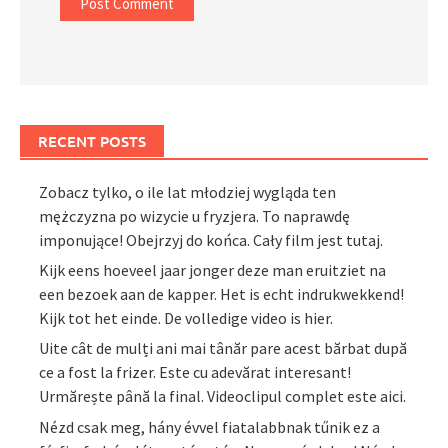
RECENT POSTS
Zobacz tylko, o ile lat młodziej wygląda ten
mężczyzna po wizycie u fryzjera. To naprawdę
imponujące! Obejrzyj do końca. Cały film jest tutaj.
Kijk eens hoeveel jaar jonger deze man eruitziet na
een bezoek aan de kapper. Het is echt indrukwekkend!
Kijk tot het einde. De volledige video is hier.
Uite cât de mulți ani mai tânăr pare acest bărbat după
ce a fost la frizer. Este cu adevărat interesant!
Urmărește până la final. Videoclipul complet este aici.
Nézd csak meg, hány évvel fiatalabbnak tűnik ez a