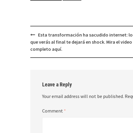
Post
Esta transformación ha sacudido internet: lo
navigation
que verás al final te dejará en shock. Mira el video
completo aquí.
Leave a Reply
Your email address will not be published.
Req
Comment
*