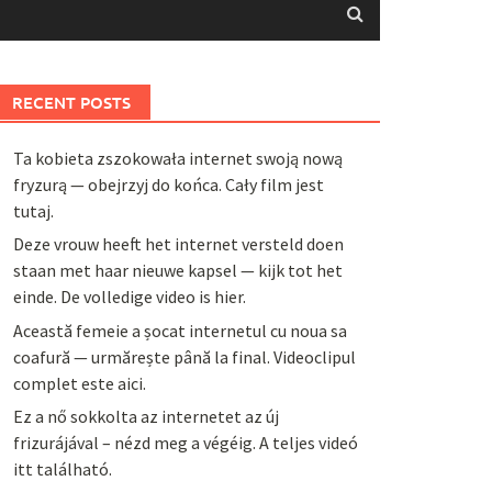
RECENT POSTS
Ta kobieta zszokowała internet swoją nową
fryzurą — obejrzyj do końca. Cały film jest
tutaj.
Deze vrouw heeft het internet versteld doen
staan met haar nieuwe kapsel — kijk tot het
einde. De volledige video is hier.
Această femeie a șocat internetul cu noua sa
coafură — urmărește până la final. Videoclipul
complet este aici.
Ez a nő sokkolta az internetet az új
frizurájával – nézd meg a végéig. A teljes videó
itt található.