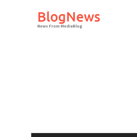
Skip
to
BlogNews
content
News From MediaBlog