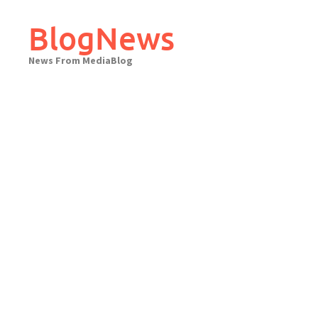
Skip
to
BlogNews
content
News From MediaBlog