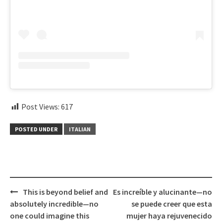
Post Views:
617
POSTED UNDER
ITALIAN
Post
This is beyond belief and
Es increíble y alucinante—no
navigation
absolutely incredible—no
se puede creer que esta
one could imagine this
mujer haya rejuvenecido