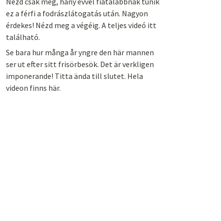
Nézd csak meg, hány évvel fiatalabbnak tűnik
ez a férfi a fodrászlátogatás után. Nagyon
érdekes! Nézd meg a végéig. A teljes videó itt
található.
Se bara hur många år yngre den här mannen
ser ut efter sitt frisörbesök. Det är verkligen
imponerande! Titta ända till slutet. Hela
videon finns här.