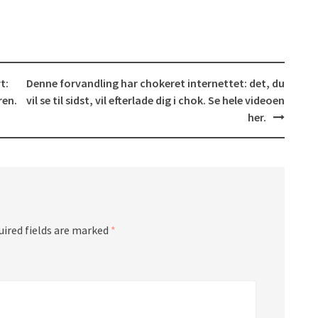
t:
Denne forvandling har chokeret internettet: det, du
ren.
vil se til sidst, vil efterlade dig i chok. Se hele videoen
her.
uired fields are marked
*