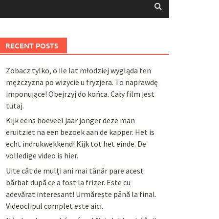
RECENT POSTS
Zobacz tylko, o ile lat młodziej wygląda ten
mężczyzna po wizycie u fryzjera. To naprawdę
imponujące! Obejrzyj do końca. Cały film jest
tutaj.
Kijk eens hoeveel jaar jonger deze man
eruitziet na een bezoek aan de kapper. Het is
echt indrukwekkend! Kijk tot het einde. De
volledige video is hier.
Uite cât de mulți ani mai tânăr pare acest
bărbat după ce a fost la frizer. Este cu
adevărat interesant! Urmărește până la final.
Videoclipul complet este aici.