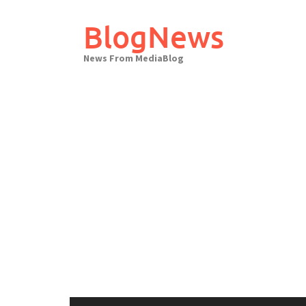
Skip
to
BlogNews
content
News From MediaBlog