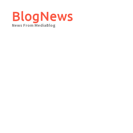
Skip
to
BlogNews
content
News From MediaBlog