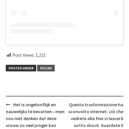
Post Views:
1,221
POSTED UNDER
POLISH
Post
Het is ongelooflijk en
Questa trasformazione ha
navigation
nauwelijks te bevatten—men
sconvolto internet: ciò che
zou niet denken dat deze
vedrete alla fine vi lascerà
vrouw zo veel jonger kan
sotto shock. Guardate il