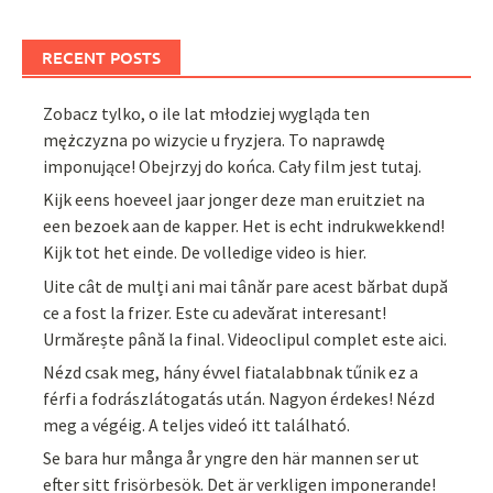
RECENT POSTS
Zobacz tylko, o ile lat młodziej wygląda ten
mężczyzna po wizycie u fryzjera. To naprawdę
imponujące! Obejrzyj do końca. Cały film jest tutaj.
Kijk eens hoeveel jaar jonger deze man eruitziet na
een bezoek aan de kapper. Het is echt indrukwekkend!
Kijk tot het einde. De volledige video is hier.
Uite cât de mulți ani mai tânăr pare acest bărbat după
ce a fost la frizer. Este cu adevărat interesant!
Urmărește până la final. Videoclipul complet este aici.
Nézd csak meg, hány évvel fiatalabbnak tűnik ez a
férfi a fodrászlátogatás után. Nagyon érdekes! Nézd
meg a végéig. A teljes videó itt található.
Se bara hur många år yngre den här mannen ser ut
efter sitt frisörbesök. Det är verkligen imponerande!