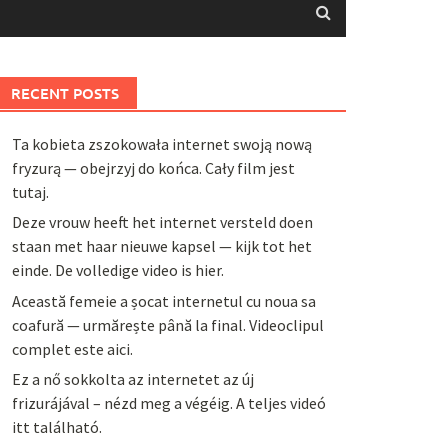
RECENT POSTS
Ta kobieta zszokowała internet swoją nową
fryzurą — obejrzyj do końca. Cały film jest
tutaj.
Deze vrouw heeft het internet versteld doen
staan met haar nieuwe kapsel — kijk tot het
einde. De volledige video is hier.
Această femeie a șocat internetul cu noua sa
coafură — urmărește până la final. Videoclipul
complet este aici.
Ez a nő sokkolta az internetet az új
frizurájával – nézd meg a végéig. A teljes videó
itt található.