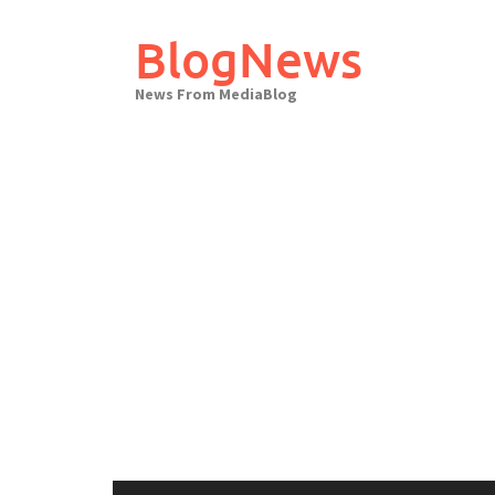
Skip
to
BlogNews
content
News From MediaBlog