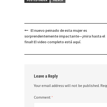
POSTED UNDER
FRENCH
Post
El nuevo peinado de esta mujer es
navigation
sorprendentemente impactante—¡mira hasta el
final! El video completo está aquí.
Leave a Reply
Your email address will not be published.
Req
Comment
*