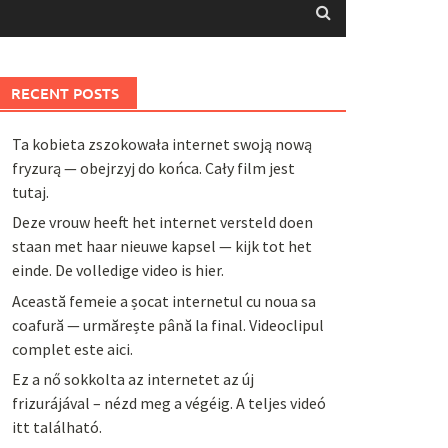
RECENT POSTS
Ta kobieta zszokowała internet swoją nową
fryzurą — obejrzyj do końca. Cały film jest
tutaj.
Deze vrouw heeft het internet versteld doen
staan met haar nieuwe kapsel — kijk tot het
einde. De volledige video is hier.
Această femeie a șocat internetul cu noua sa
coafură — urmărește până la final. Videoclipul
complet este aici.
Ez a nő sokkolta az internetet az új
frizurájával – nézd meg a végéig. A teljes videó
itt található.