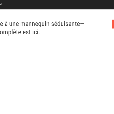
Ն
arge à une mannequin séduisante—
complète est ici.