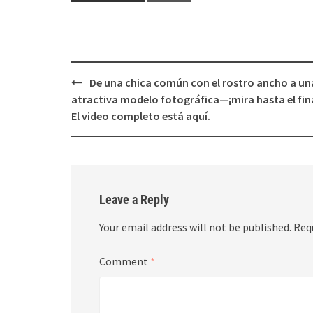
Post
De una chica común con el rostro ancho a un
navigation
atractiva modelo fotográfica—¡mira hasta el fina
El video completo está aquí.
Leave a Reply
Your email address will not be published.
Req
Comment
*