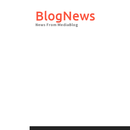
Skip
to
BlogNews
content
News From MediaBlog