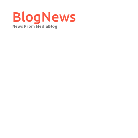
Skip
to
BlogNews
content
News From MediaBlog