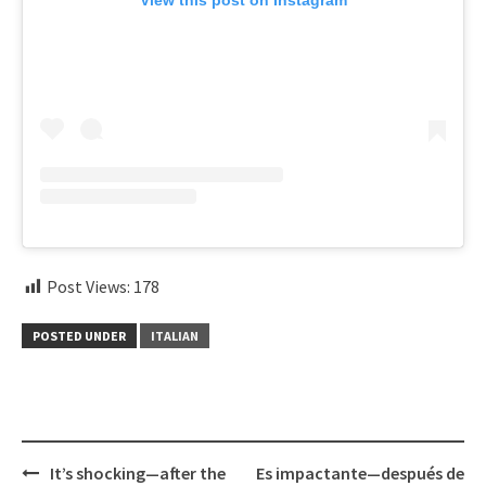
Post Views:
178
POSTED UNDER
ITALIAN
Post
It’s shocking—after the
Es impactante—después de