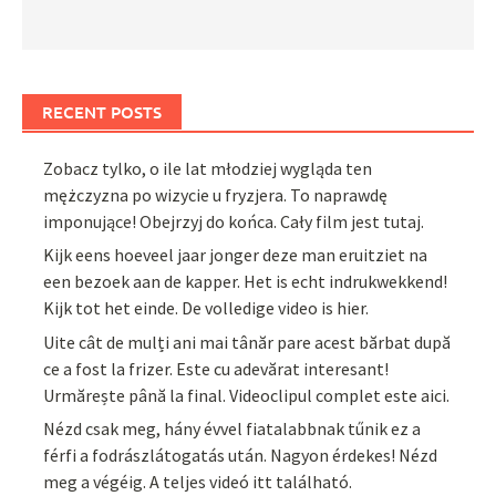
RECENT POSTS
Zobacz tylko, o ile lat młodziej wygląda ten
mężczyzna po wizycie u fryzjera. To naprawdę
imponujące! Obejrzyj do końca. Cały film jest tutaj.
Kijk eens hoeveel jaar jonger deze man eruitziet na
een bezoek aan de kapper. Het is echt indrukwekkend!
Kijk tot het einde. De volledige video is hier.
Uite cât de mulți ani mai tânăr pare acest bărbat după
ce a fost la frizer. Este cu adevărat interesant!
Urmărește până la final. Videoclipul complet este aici.
Nézd csak meg, hány évvel fiatalabbnak tűnik ez a
férfi a fodrászlátogatás után. Nagyon érdekes! Nézd
meg a végéig. A teljes videó itt található.