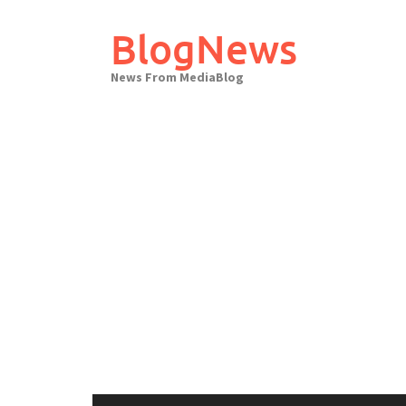
Skip
to
BlogNews
content
News From MediaBlog