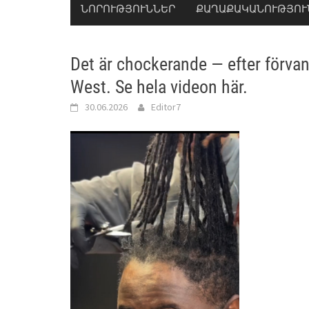
ՆՈՐՈՒԹՅՈՒՆՆԵՐ
ՔԱՂԱՔԱԿԱՆՈՒԹՅՈՒ
Det är chockerande — efter förvan
West. Se hela videon här.
30.06.2026
Editor7