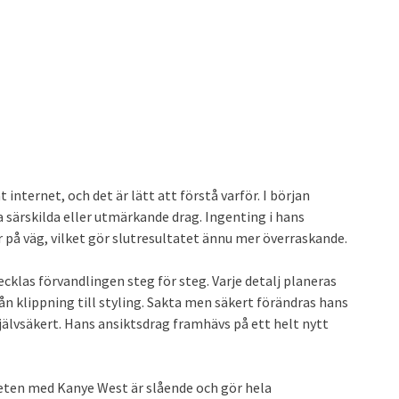
nternet, och det är lätt att förstå varför. I början
 särskilda eller utmärkande drag. Ingenting i hans
 på väg, vilket gör slutresultatet ännu mer överraskande.
cklas förvandlingen steg för steg. Varje detalj planeras
n klippning till styling. Sakta men säkert förändras hans
jälvsäkert. Hans ansiktsdrag framhävs på ett helt nytt
kheten med Kanye West är slående och gör hela