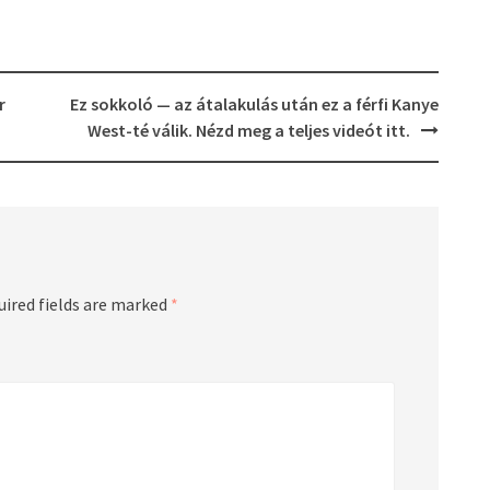
r
Ez sokkoló — az átalakulás után ez a férfi Kanye
West-té válik. Nézd meg a teljes videót itt.
uired fields are marked
*