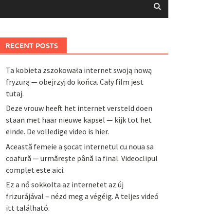
RECENT POSTS
Ta kobieta zszokowała internet swoją nową
fryzurą — obejrzyj do końca. Cały film jest
tutaj.
Deze vrouw heeft het internet versteld doen
staan met haar nieuwe kapsel — kijk tot het
einde. De volledige video is hier.
Această femeie a șocat internetul cu noua sa
coafură — urmărește până la final. Videoclipul
complet este aici.
Ez a nő sokkolta az internetet az új
frizurájával – nézd meg a végéig. A teljes videó
itt található.