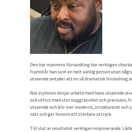
Den här mannens förvandling har verkligen chockat i
framstår han som en helt vanlig person utan några
utseende antyder att en så dramatisk förändring är
När stylisten börjar arbeta med hans utseende utve
och utförs med stor noggrannhet och precision, frå
utseende och blir mer modernt, strukturerat och s
sätt och ger honom ett starkare uttryck.
Till slut är resultatet verkligen imponerande. Li