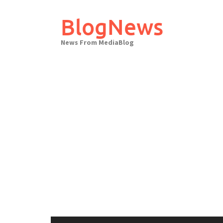
Skip
to
BlogNews
content
News From MediaBlog