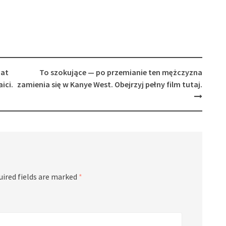
bat
To szokujące — po przemianie ten mężczyzna
ici.
zamienia się w Kanye West. Obejrzyj pełny film tutaj.
uired fields are marked
*