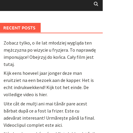
RECENT POSTS
Zobacz tylko, o ile lat młodziej wygląda ten
mężczyzna po wizycie u fryzjera. To naprawdę
imponujące! Obejrzyj do końca. Cały film jest
tutaj.
Kijk eens hoeveel jaar jonger deze man
eruitziet na een bezoek aan de kapper. Het is
echt indrukwekkend! Kijk tot het einde. De
volledige video is hier.
Uite cât de mulți ani mai tânăr pare acest
bărbat după ce a fost la frizer. Este cu
adevărat interesant! Urmărește până la final.
Videoclipul complet este aici.