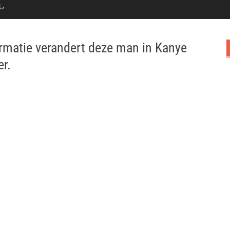
Ն
rmatie verandert deze man in Kanye
er.