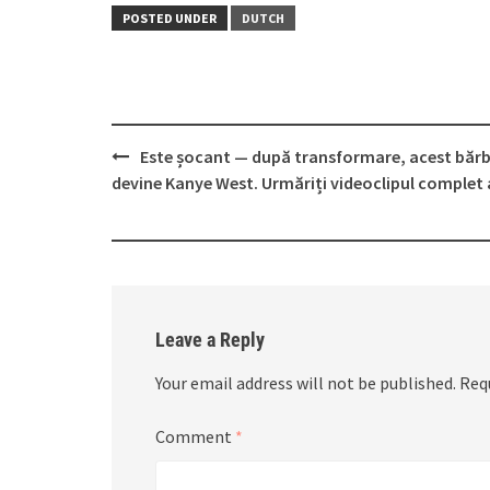
POSTED UNDER
DUTCH
Post
Este șocant — după transformare, acest băr
navigation
devine Kanye West. Urmăriți videoclipul complet a
Leave a Reply
Your email address will not be published.
Req
Comment
*