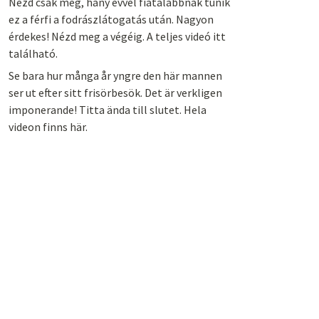
Nézd csak meg, hány évvel fiatalabbnak tűnik
ez a férfi a fodrászlátogatás után. Nagyon
érdekes! Nézd meg a végéig. A teljes videó itt
található.
Se bara hur många år yngre den här mannen
ser ut efter sitt frisörbesök. Det är verkligen
imponerande! Titta ända till slutet. Hela
videon finns här.