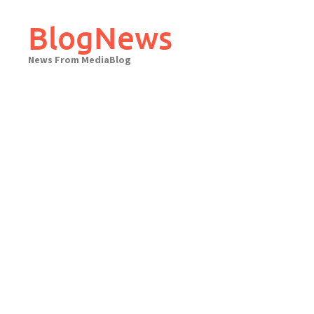
Skip
to
BlogNews
content
News From MediaBlog