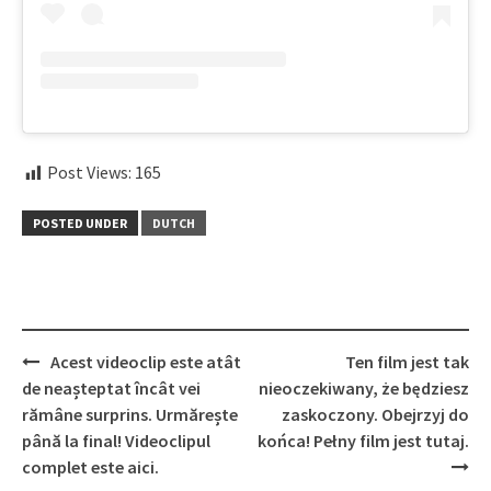
Post Views:
165
POSTED UNDER
DUTCH
Post
Acest videoclip este atât
Ten film jest tak
navigation
de neașteptat încât vei
nieoczekiwany, że będziesz
rămâne surprins. Urmărește
zaskoczony. Obejrzyj do
până la final! Videoclipul
końca! Pełny film jest tutaj.
complet este aici.