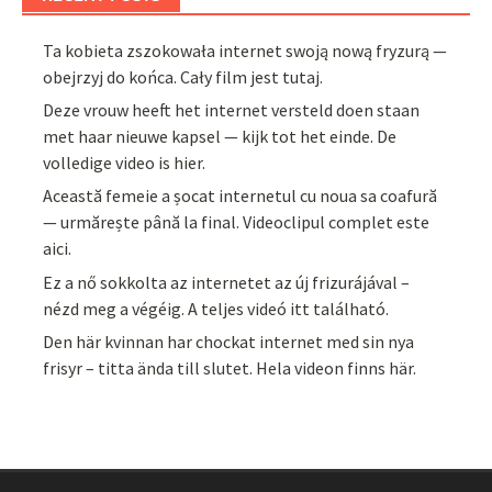
Ta kobieta zszokowała internet swoją nową fryzurą —
obejrzyj do końca. Cały film jest tutaj.
Deze vrouw heeft het internet versteld doen staan
met haar nieuwe kapsel — kijk tot het einde. De
volledige video is hier.
Această femeie a șocat internetul cu noua sa coafură
— urmărește până la final. Videoclipul complet este
aici.
Ez a nő sokkolta az internetet az új frizurájával –
nézd meg a végéig. A teljes videó itt található.
Den här kvinnan har chockat internet med sin nya
frisyr – titta ända till slutet. Hela videon finns här.