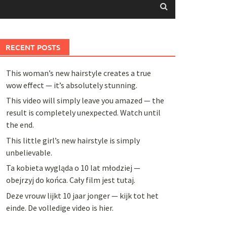
RECENT POSTS
This woman’s new hairstyle creates a true
wow effect — it’s absolutely stunning.
This video will simply leave you amazed — the
result is completely unexpected. Watch until
the end.
This little girl’s new hairstyle is simply
unbelievable.
Ta kobieta wygląda o 10 lat młodziej —
obejrzyj do końca. Cały film jest tutaj.
Deze vrouw lijkt 10 jaar jonger — kijk tot het
einde. De volledige video is hier.