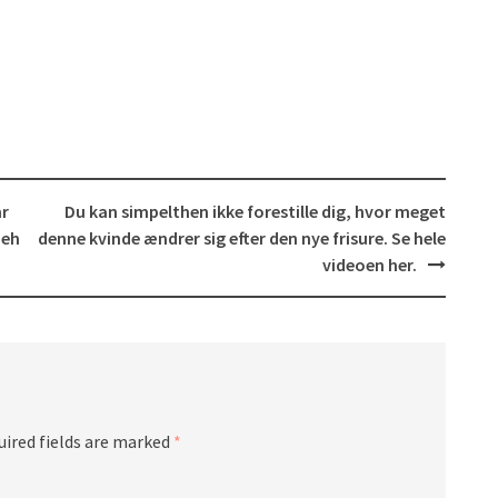
hr
Du kan simpelthen ikke forestille dig, hvor meget
ieh
denne kvinde ændrer sig efter den nye frisure. Se hele
videoen her.
uired fields are marked
*