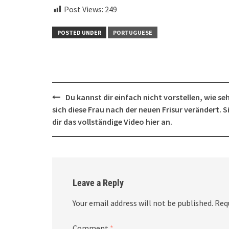
Post Views:
249
POSTED UNDER
PORTUGUESE
Post
Du kannst dir einfach nicht vorstellen, wie se
navigation
sich diese Frau nach der neuen Frisur verändert. S
dir das vollständige Video hier an.
Leave a Reply
Your email address will not be published.
Req
Comment
*