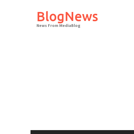
Skip
to
BlogNews
content
News From MediaBlog