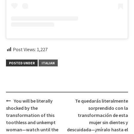
Post Views:
1,227
POSTED UNDER
ITALIAN
Post
You will be literally
Te quedarás literalmente
navigation
shocked by the
sorprendido con la
transformation of this
transformación de esta
toothless and unkempt
mujer sin dientes y
woman—watch until the
descuidada—¡míralo hasta el