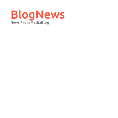
Skip
to
BlogNews
content
News From MediaBlog