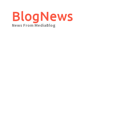
Skip
to
BlogNews
content
News From MediaBlog