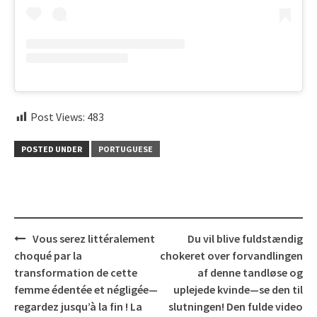
Post Views:
483
POSTED UNDER
PORTUGUESE
Post
Vous serez littéralement
Du vil blive fuldstændig
navigation
choqué par la
chokeret over forvandlingen
transformation de cette
af denne tandløse og
femme édentée et négligée—
uplejede kvinde—se den til
regardez jusqu’à la fin ! La
slutningen! Den fulde video