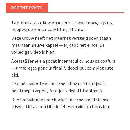
RECENT POSTS
Ta kobieta zszokowała internet swoją nową fryzurą —
obejrzyj do końca. Cały film jest tutaj.
Deze vrouw heeft het internet versteld doen staan
met haar nieuwe kapsel — kijk tot het einde. De
volledige video is hier.
Această femeie a șocat internetul cu noua sa coafură
— urmărește până la final. Videoclipul complet este
aici.
Ez a nő sokkolta az internetet az új frizurájával –
nézd meg a végéig. A teljes videó itt található.
Den här kvinnan har chockat internet med sin nya
frisyr – titta ända till slutet. Hela videon finns här.