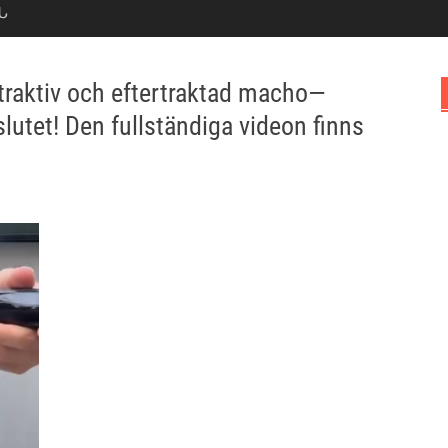
Ն
attraktiv och eftertraktad macho—
l slutet! Den fullständiga videon finns