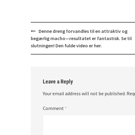
Post
Denne dreng forvandles til en attraktiv og
navigation
begærlig macho—resultatet er fantastisk. Se til
slutningen! Den fulde video er her.
Leave a Reply
Your email address will not be published.
Req
Comment
*