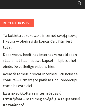
RECENT POSTS
Ta kobieta zszokowała internet swoją nową
fryzurą — obejrzyj do końca. Cały film jest
tutaj.
Deze vrouw heeft het internet versteld doen
staan met haar nieuwe kapsel — kijk tot het
einde. De volledige video is hier.
Această femeie a șocat internetul cu noua sa
coafură — urmărește până la final. Videoclipul
complet este aici.
Ez a nő sokkolta az internetet az új
frizurájával – nézd meg a végéig. A teljes videó
itt található.