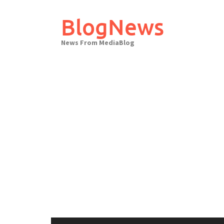
Skip
to
BlogNews
content
News From MediaBlog