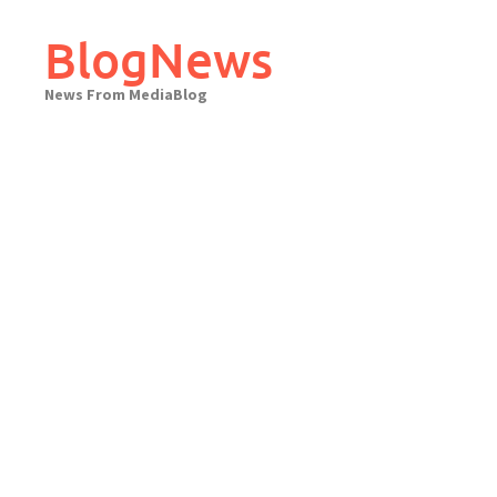
Skip
to
BlogNews
content
News From MediaBlog