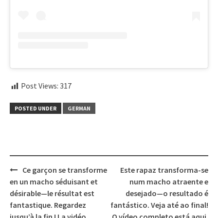
Post Views:
317
POSTED UNDER
GERMAN
Post
Ce garçon se transforme
Este rapaz transforma-se
navigation
en un macho séduisant et
num macho atraente e
désirable—le résultat est
desejado—o resultado é
fantastique. Regardez
fantástico. Veja até ao final!
jusqu’à la fin ! La vidéo
O vídeo completo está aqui.