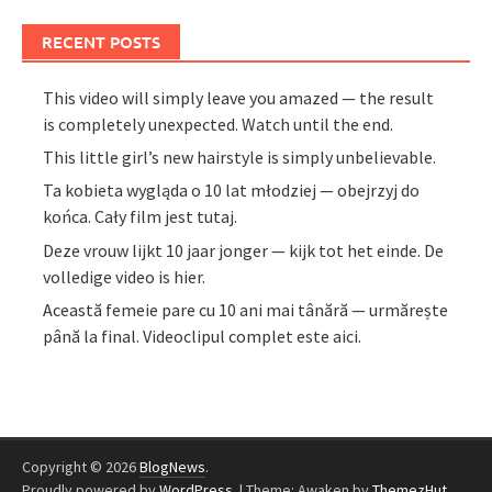
RECENT POSTS
This video will simply leave you amazed — the result
is completely unexpected. Watch until the end.
This little girl’s new hairstyle is simply unbelievable.
Ta kobieta wygląda o 10 lat młodziej — obejrzyj do
końca. Cały film jest tutaj.
Deze vrouw lijkt 10 jaar jonger — kijk tot het einde. De
volledige video is hier.
Această femeie pare cu 10 ani mai tânără — urmărește
până la final. Videoclipul complet este aici.
Copyright © 2026
BlogNews
.
Proudly powered by
WordPress
.
|
Theme: Awaken by
ThemezHut
.