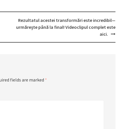
Rezultatul acestei transformări este incredibil—
urmărește până la final! Videoclipul complet este
aici.
uired fields are marked
*