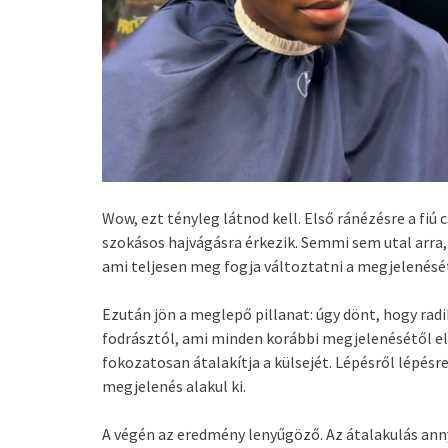
Wow, ezt tényleg látnod kell. Első ránézésre a fiú 
szokásos hajvágásra érkezik. Semmi sem utal arra, 
ami teljesen meg fogja változtatni a megjelenésé
Ezután jön a meglepő pillanat: úgy dönt, hogy radiká
fodrásztól, ami minden korábbi megjelenésétől elt
fokozatosan átalakítja a külsejét. Lépésről lépé
megjelenés alakul ki.
A végén az eredmény lenyűgöző. Az átalakulás annyi