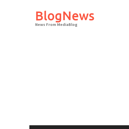
Skip
to
BlogNews
content
News From MediaBlog