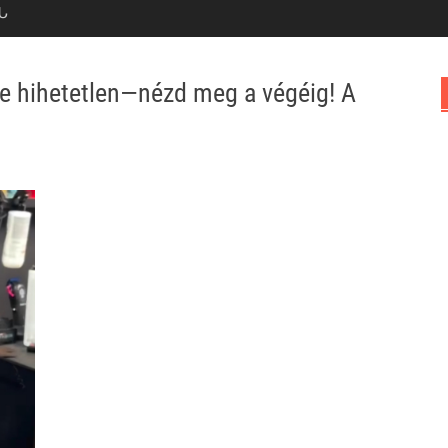
Ն
e hihetetlen—nézd meg a végéig! A