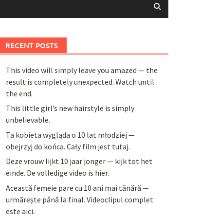
RECENT POSTS
This video will simply leave you amazed — the
result is completely unexpected. Watch until
the end.
This little girl’s new hairstyle is simply
unbelievable.
Ta kobieta wygląda o 10 lat młodziej —
obejrzyj do końca. Cały film jest tutaj.
Deze vrouw lijkt 10 jaar jonger — kijk tot het
einde. De volledige video is hier.
Această femeie pare cu 10 ani mai tânără —
urmărește până la final. Videoclipul complet
este aici.