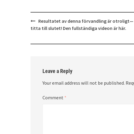
Post
Resultatet av denna förvandling är otroligt—
navigation
titta till slutet! Den fullständiga videon är här.
Leave a Reply
Your email address will not be published.
Req
Comment
*