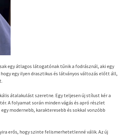
csak egy átlagos látogatónak tűnik a fodrásznál, aki egy
hogy egy ilyen drasztikus és látványos változás előtt áll,
t.
lis átalakulást szeretne. Egy teljesen új stílust kér a
ér. A folyamat során minden vágás és apró részlet
sre egy modernebb, karakteresebb és sokkal vonzóbb
ra erős, hogy szinte felismerhetetlenné válik. Az új