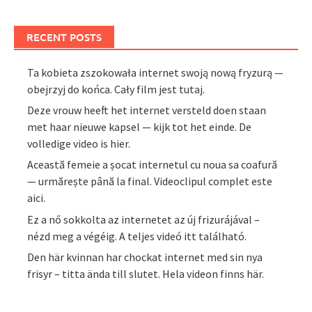
RECENT POSTS
Ta kobieta zszokowała internet swoją nową fryzurą —
obejrzyj do końca. Cały film jest tutaj.
Deze vrouw heeft het internet versteld doen staan
met haar nieuwe kapsel — kijk tot het einde. De
volledige video is hier.
Această femeie a șocat internetul cu noua sa coafură
— urmărește până la final. Videoclipul complet este
aici.
Ez a nő sokkolta az internetet az új frizurájával –
nézd meg a végéig. A teljes videó itt található.
Den här kvinnan har chockat internet med sin nya
frisyr – titta ända till slutet. Hela videon finns här.