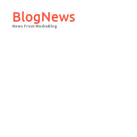
Skip
to
BlogNews
content
News From MediaBlog