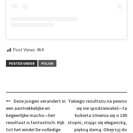
Post Views:
464
POSTED UNDER
POLISH
Post
Deze jongen verandert in
Takiego rezultatu na pewno
navigation
een aantrekkelijke en
się nie spodziewałeś—ta
begeerlijke macho—het
kobieta zmienia się o 180
resultaat is fantastisch. Kijk
stopni, stając się elegancką,
tot het einde! De volledige
piękną damą. Obejrzyj do