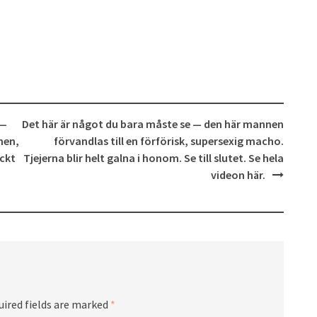
 —
Det här är något du bara måste se — den här mannen
hen,
förvandlas till en förförisk, supersexig macho.
ückt
Tjejerna blir helt galna i honom. Se till slutet. Se hela
videon här.
uired fields are marked
*