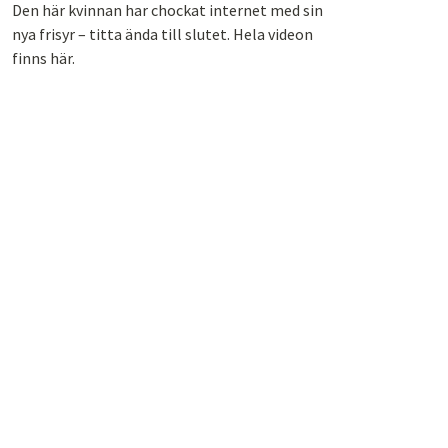
Den här kvinnan har chockat internet med sin
nya frisyr – titta ända till slutet. Hela videon
finns här.