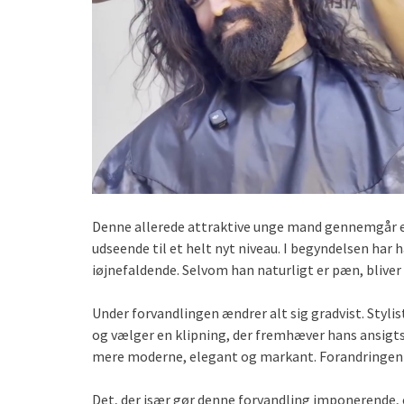
Denne allerede attraktive unge mand gennemgår en
udseende til et helt nyt niveau. I begyndelsen har
iøjnefaldende. Selvom han naturligt er pæn, bliver
Under forvandlingen ændrer alt sig gradvist. Styli
og vælger en klipning, der fremhæver hans ansigtst
mere moderne, elegant og markant. Forandringen 
Det, der især gør denne forvandling imponerende, e