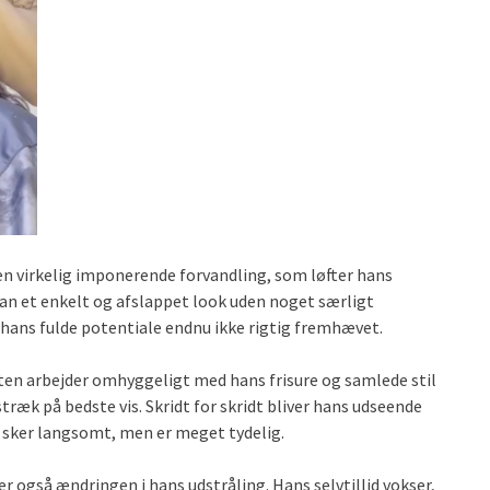
 virkelig imponerende forvandling, som løfter hans
 han et enkelt og afslappet look uden noget særligt
 hans fulde potentiale endnu ikke rigtig fremhævet.
sten arbejder omhyggeligt med hans frisure og samlede stil
ræk på bedste vis. Skridt for skridt bliver hans udseende
sker langsomt, men er meget tydelig.
r også ændringen i hans udstråling. Hans selvtillid vokser,