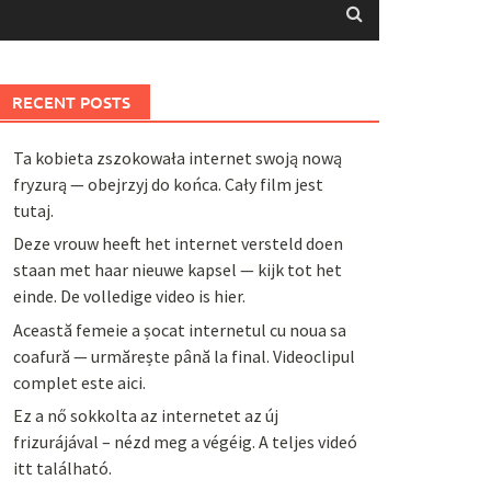
RECENT POSTS
Ta kobieta zszokowała internet swoją nową
fryzurą — obejrzyj do końca. Cały film jest
tutaj.
Deze vrouw heeft het internet versteld doen
staan met haar nieuwe kapsel — kijk tot het
einde. De volledige video is hier.
Această femeie a șocat internetul cu noua sa
coafură — urmărește până la final. Videoclipul
complet este aici.
Ez a nő sokkolta az internetet az új
frizurájával – nézd meg a végéig. A teljes videó
itt található.