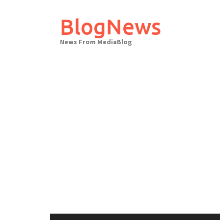
Skip
to
BlogNews
content
News From MediaBlog