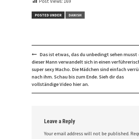
Post Views:
169
POSTED UNDER
DANISH
Post
Das ist etwas, das du unbedingt sehen musst
navigation
dieser Mann verwandelt sich in einen verführerisc
super sexy Macho. Die Mädchen sind einfach verr
nach ihm. Schau bis zum Ende. Sieh dir das
vollständige Video hier an.
Leave a Reply
Your email address will not be published.
Req