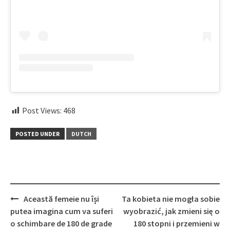
Post Views:
468
POSTED UNDER
DUTCH
Post
Această femeie nu își
Ta kobieta nie mogła sobie
navigation
putea imagina cum va suferi
wyobrazić, jak zmieni się o
o schimbare de 180 de grade
180 stopni i przemieni w