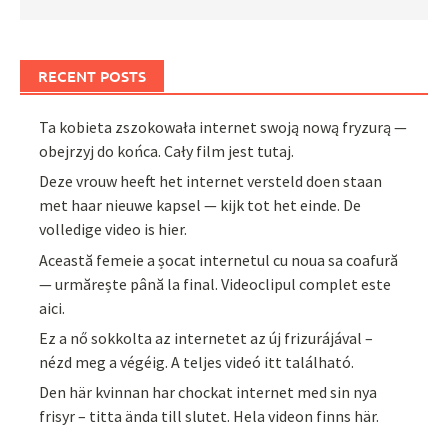
RECENT POSTS
Ta kobieta zszokowała internet swoją nową fryzurą —
obejrzyj do końca. Cały film jest tutaj.
Deze vrouw heeft het internet versteld doen staan
met haar nieuwe kapsel — kijk tot het einde. De
volledige video is hier.
Această femeie a șocat internetul cu noua sa coafură
— urmărește până la final. Videoclipul complet este
aici.
Ez a nő sokkolta az internetet az új frizurájával –
nézd meg a végéig. A teljes videó itt található.
Den här kvinnan har chockat internet med sin nya
frisyr – titta ända till slutet. Hela videon finns här.