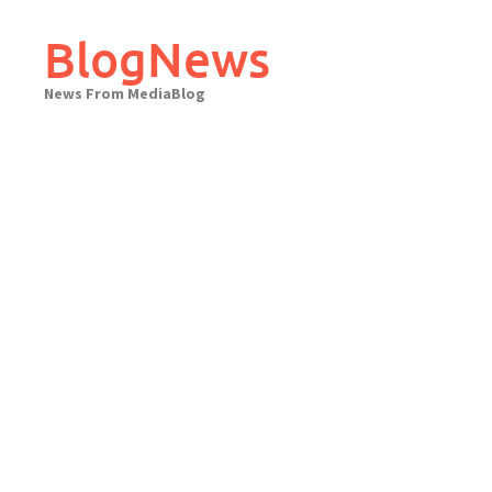
Skip
to
BlogNews
content
News From MediaBlog