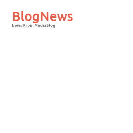
Skip
to
BlogNews
content
News From MediaBlog