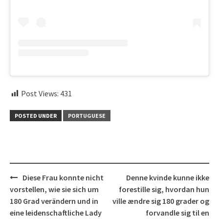
Post Views:
431
POSTED UNDER
PORTUGUESE
Post
Diese Frau konnte nicht
Denne kvinde kunne ikke
navigation
vorstellen, wie sie sich um
forestille sig, hvordan hun
180 Grad verändern und in
ville ændre sig 180 grader og
eine leidenschaftliche Lady
forvandle sig til en