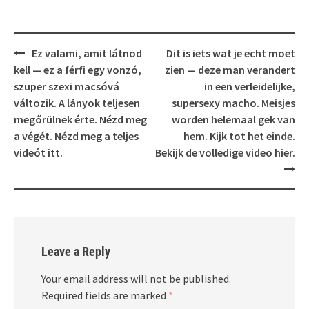
Post
Ez valami, amit látnod
Dit is iets wat je echt moet
navigation
kell — ez a férfi egy vonzó,
zien — deze man verandert
szuper szexi macsóvá
in een verleidelijke,
változik. A lányok teljesen
supersexy macho. Meisjes
megőrülnek érte. Nézd meg
worden helemaal gek van
a végét. Nézd meg a teljes
hem. Kijk tot het einde.
videót itt.
Bekijk de volledige video hier.
Leave a Reply
Your email address will not be published.
Required fields are marked
*