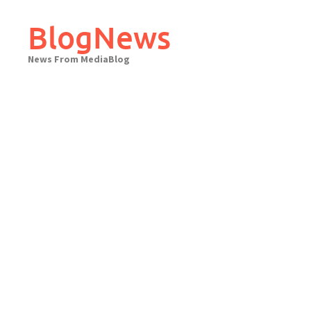
Skip
to
BlogNews
content
News From MediaBlog