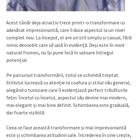
Acest tânăr deja atractiv trece printr-o transformare cu
adevărat impresionantă, care îi duce aspectul la un nivel
complet nou. La început, el are un stil simplu și casual, fără
nimic deosebit care să iasă în evidență. Deși este în mod
natural frumos, nu își pune încă în valoare întregul
potențial.
Pe parcursul transformării, totul se schimbă treptat.
Stilistul lucrează cu atenție la coafura și stilul său general,
alegând o tunsoare care îi evidențiază perfect trăsăturile
feței. Încetul cu încetul, aspectul său devine mai modern,
mai elegant și mai bine definit. Schimbarea este graduală,
dar foarte vizibilă.
Ceea ce face această transformare și mai impresionantă
este și schimbarea atitudinii sale. Încrederea în sine crește,