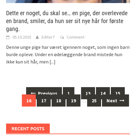
Dette er noget, du skal se… en pige, der overlevede
en brand, smiler, da hun ser sit nye hår for første
gang.
05.10.2025
Editor7
Comment
Denne unge pige har været igennem noget, som ingen barn
burde opleve. Under en ødelæggende brand mistede hun
ikke kun sit hår, men
[...]
Posts
Previous
1
…
13
14
15
navigation
16
17
18
19
…
25
Next
RECENT POSTS