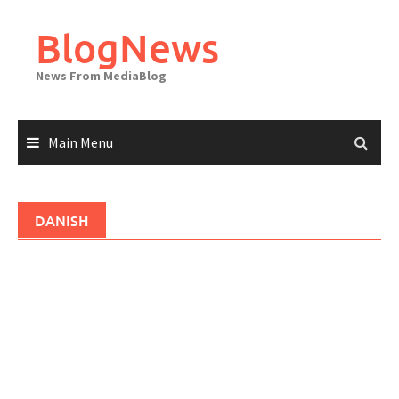
Skip
to
BlogNews
content
News From MediaBlog
Main Menu
DANISH