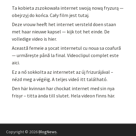
Ta kobieta zszokowała internet swoją nową fryzurą —
obejrzyj do końca. Cały film jest tutaj.
Deze vrouw heeft het internet versteld doen staan
met haar nieuwe kapsel — kijk tot het einde. De
volledige video is hier.
Această femeie a șocat internetul cu noua sa coafură
— urmărește până la final. Videoclipul complet este
aici.
Ez a nő sokkolta az internetet az új frizurájával –
nézd meg a végéig. A teljes videó itt található.
Den här kvinnan har chockat internet med sin nya
frisyr – titta ända till slutet. Hela videon finns här.
Copyright © 2026
BlogNews
.