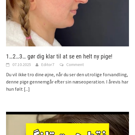
1…2…3… gør dig klar til at se en helt ny pige!
07.10.2025
Editor7
Comment
Du vil ikke tro dine øjne, når du ser den utrolige forvandling,
denne pige gennemgår efter sin næseoperation. I årevis har
hun følt
[...]