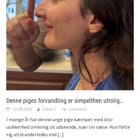
Denne piges forvandling er simpelthen utrolig…
15.09.2025
Editor7
Comment
I mange år har denne unge pige kæmpet med stor
usikkerhed omkring sit udseende, især sin næse. Hun følte
sig altid anderledes end
[...]