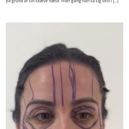
på grund af sin skæve næse. Hver gang han så sig selv i
[...]