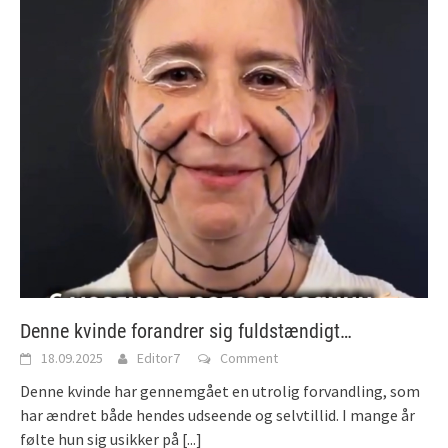
Denne kvinde forandrer sig fuldstændigt…
18.09.2025
Editor7
Comment
Denne kvinde har gennemgået en utrolig forvandling, som
har ændret både hendes udseende og selvtillid. I mange år
følte hun sig usikker på
[...]