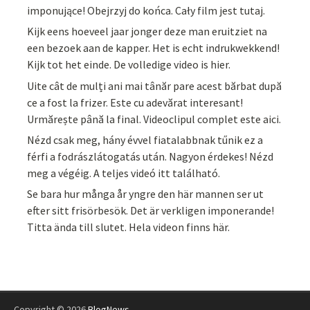
imponujące! Obejrzyj do końca. Cały film jest tutaj.
Kijk eens hoeveel jaar jonger deze man eruitziet na
een bezoek aan de kapper. Het is echt indrukwekkend!
Kijk tot het einde. De volledige video is hier.
Uite cât de mulți ani mai tânăr pare acest bărbat după
ce a fost la frizer. Este cu adevărat interesant!
Urmărește până la final. Videoclipul complet este aici.
Nézd csak meg, hány évvel fiatalabbnak tűnik ez a
férfi a fodrászlátogatás után. Nagyon érdekes! Nézd
meg a végéig. A teljes videó itt található.
Se bara hur många år yngre den här mannen ser ut
efter sitt frisörbesök. Det är verkligen imponerande!
Titta ända till slutet. Hela videon finns här.
Copyright © 2026
BlogNews
.