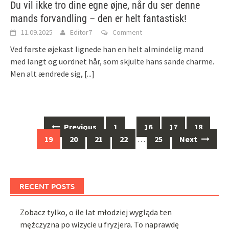
Du vil ikke tro dine egne øjne, når du ser denne
mands forvandling – den er helt fantastisk!
11.09.2025
Editor7
Comment
Ved første øjekast lignede han en helt almindelig mand
med langt og uordnet hår, som skjulte hans sande charme.
Men alt ændrede sig,
[...]
Posts
Previous
1
…
16
17
18
navigation
19
20
21
22
…
25
Next
RECENT POSTS
Zobacz tylko, o ile lat młodziej wygląda ten
mężczyzna po wizycie u fryzjera. To naprawdę