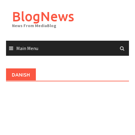
Skip
to
BlogNews
content
News From MediaBlog
Main Menu
DANISH