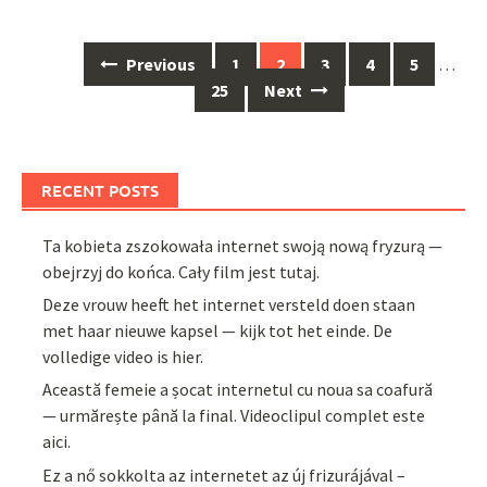
Posts
Previous
1
2
3
4
5
…
navigation
25
Next
RECENT POSTS
Ta kobieta zszokowała internet swoją nową fryzurą —
obejrzyj do końca. Cały film jest tutaj.
Deze vrouw heeft het internet versteld doen staan
met haar nieuwe kapsel — kijk tot het einde. De
volledige video is hier.
Această femeie a șocat internetul cu noua sa coafură
— urmărește până la final. Videoclipul complet este
aici.
Ez a nő sokkolta az internetet az új frizurájával –