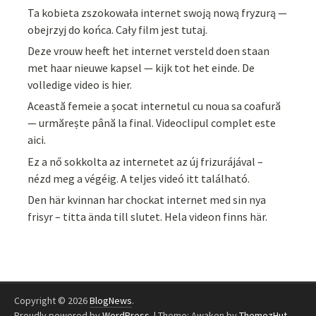
Ta kobieta zszokowała internet swoją nową fryzurą —
obejrzyj do końca. Cały film jest tutaj.
Deze vrouw heeft het internet versteld doen staan
met haar nieuwe kapsel — kijk tot het einde. De
volledige video is hier.
Această femeie a șocat internetul cu noua sa coafură
— urmărește până la final. Videoclipul complet este
aici.
Ez a nő sokkolta az internetet az új frizurájával –
nézd meg a végéig. A teljes videó itt található.
Den här kvinnan har chockat internet med sin nya
frisyr – titta ända till slutet. Hela videon finns här.
Copyright © 2026
BlogNews
.
Proudly powered by
WordPress
.
|
Theme: Awaken by
ThemezHut
.