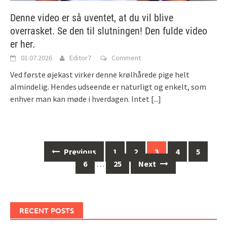
Denne video er så uventet, at du vil blive
overrasket. Se den til slutningen! Den fulde video
er her.
01.07.2026
Editor7
Comment
Ved første øjekast virker denne krølhårede pige helt
almindelig. Hendes udseende er naturligt og enkelt, som
enhver man kan møde i hverdagen. Intet
[...]
Posts
Previous
1
2
3
4
5
navigation
6
…
25
Next
RECENT POSTS