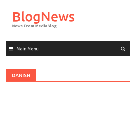
Skip
to
BlogNews
content
News From MediaBlog
Main Menu
DANISH