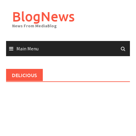
Skip
to
BlogNews
content
News From MediaBlog
Main Menu
DELICIOUS