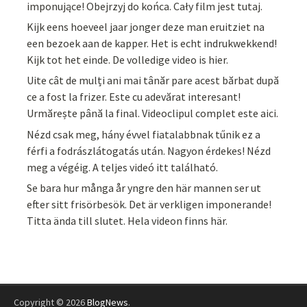
imponujące! Obejrzyj do końca. Cały film jest tutaj.
Kijk eens hoeveel jaar jonger deze man eruitziet na
een bezoek aan de kapper. Het is echt indrukwekkend!
Kijk tot het einde. De volledige video is hier.
Uite cât de mulți ani mai tânăr pare acest bărbat după
ce a fost la frizer. Este cu adevărat interesant!
Urmărește până la final. Videoclipul complet este aici.
Nézd csak meg, hány évvel fiatalabbnak tűnik ez a
férfi a fodrászlátogatás után. Nagyon érdekes! Nézd
meg a végéig. A teljes videó itt található.
Se bara hur många år yngre den här mannen ser ut
efter sitt frisörbesök. Det är verkligen imponerande!
Titta ända till slutet. Hela videon finns här.
Copyright © 2026
BlogNews
.