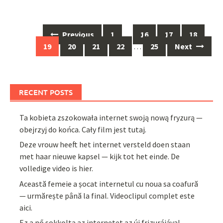
Posts
Previous
1
…
16
17
18
navigation
19
20
21
22
…
25
Next
RECENT POSTS
Ta kobieta zszokowała internet swoją nową fryzurą —
obejrzyj do końca. Cały film jest tutaj.
Deze vrouw heeft het internet versteld doen staan
met haar nieuwe kapsel — kijk tot het einde. De
volledige video is hier.
Această femeie a șocat internetul cu noua sa coafură
— urmărește până la final. Videoclipul complet este
aici.
Ez a nő sokkolta az internetet az új frizurájával –