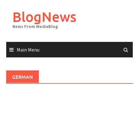
Skip
to
BlogNews
content
News From MediaBlog
Main Menu
GERMAN