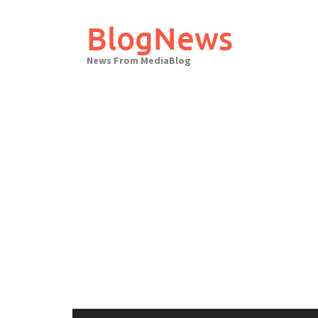
Skip
to
BlogNews
content
News From MediaBlog