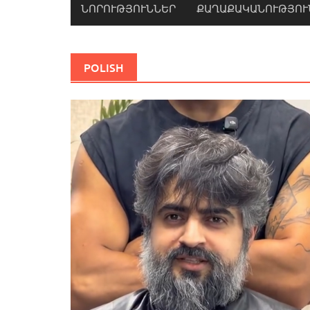
ՆՈՐՈՒԹՅՈՒՆՆԵՐ
ՔԱՂԱՔԱԿԱՆՈՒԹՅՈՒ
POLISH