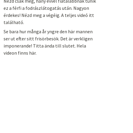
Nézd csak meg, hány évvel fiatalabbnak tűnik
ez a férfi a fodrászlátogatás után. Nagyon
érdekes! Nézd meg a végéig. A teljes videó itt
található.
Se bara hur många år yngre den här mannen
ser ut efter sitt frisörbesök. Det är verkligen
imponerande! Titta ända till slutet. Hela
videon finns här.