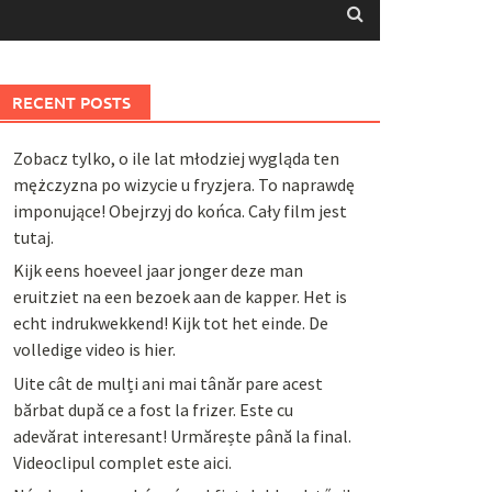
RECENT POSTS
Zobacz tylko, o ile lat młodziej wygląda ten
mężczyzna po wizycie u fryzjera. To naprawdę
imponujące! Obejrzyj do końca. Cały film jest
tutaj.
Kijk eens hoeveel jaar jonger deze man
eruitziet na een bezoek aan de kapper. Het is
echt indrukwekkend! Kijk tot het einde. De
volledige video is hier.
Uite cât de mulți ani mai tânăr pare acest
bărbat după ce a fost la frizer. Este cu
adevărat interesant! Urmărește până la final.
Videoclipul complet este aici.