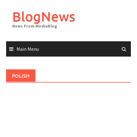
Skip
to
BlogNews
content
News From MediaBlog
Main Menu
POLISH