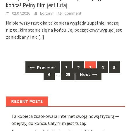
końca! Pełny film jest tutaj.
02.07.2026
Editor7
Comment
Na pierwszy rzut oka ta kobieta wygląda zupełnie inaczej
niż to, kim stanie się na końcu. Jej początkowy wygląd jest
zaniedbany i nic
[...]
Posts
Previous
1
2
3
4
5
navigation
6
…
25
Next
RECENT POSTS
Ta kobieta zszokowała internet swoją nową fryzurą —
obejrzyj do końca. Cały film jest tutaj.