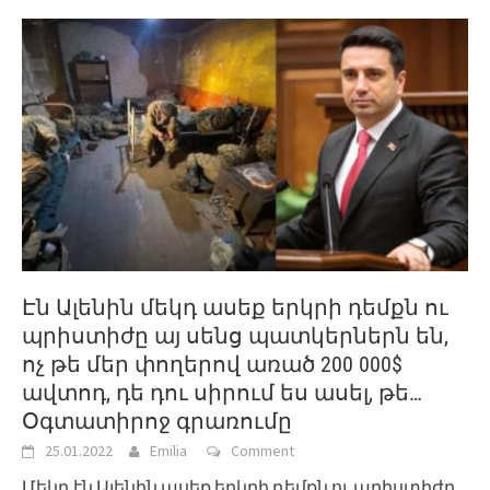
Էն Ալենին մեկդ ասեք երկրի դեմքն ու
պրիստիժը այ սենց պատկերներն են,
ոչ թե մեր փողերով առած 200 000$
ավտոդ, դե դու սիրում ես ասել, թե…
Օգտատիրոջ գրառումը
25.01.2022
Emilia
Comment
Մեկդ էն Ալենին ասեք երկրի դեմքն ու պրիստիժը