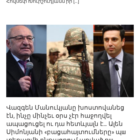
Հովսեփ Խուրշուդյանն իր
[...]
Վազգեն Մանուկյանը խոստովանեց
էն, ինչը մինչեւ օրս չէր հաջողվել
ապացուցել ու դա հետևյալն է… Ալեն
Սիմոնյանի «բացահայտումները» պш
տերազմի ընթացքում արված դш