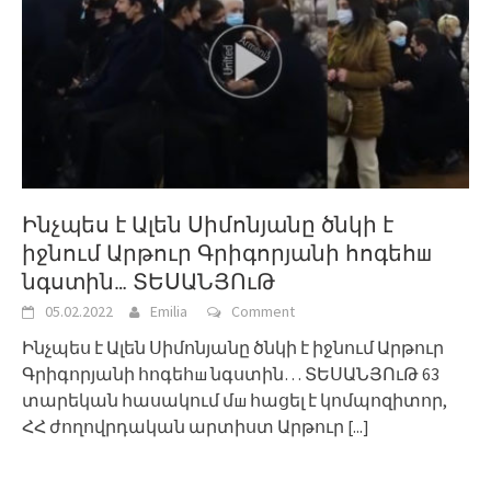
Ինչպես է Ալեն Սիմոնյանը ծնկի է
իջնում Արթուր Գրիգորյանի հոգեհш
նգստին… ՏԵՍԱՆՅՈւԹ
05.02.2022
Emilia
Comment
Ինչպես է Ալեն Սիմոնյանը ծնկի է իջնում Արթուր
Գրիգորյանի հոգեհш նգստին… ՏԵՍԱՆՅՈւԹ 63
տարեկան հասակում մш հացել է կոմպոզիտոր,
ՀՀ ժողովրդական արտիստ Արթուր
[...]