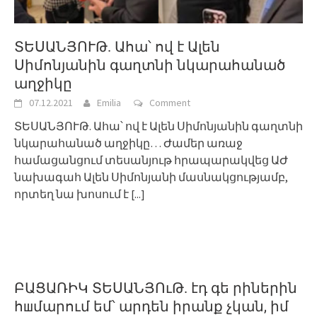
ՏԵՍԱՆՅՈՒԹ. Ահա՝ ով է Ալեն
Սիմոնյանին գաղտնի նկարահանած
աղջիկը
07.12.2021
Emilia
Comment
ՏԵՍԱՆՅՈՒԹ. Ահա՝ ով է Ալեն Սիմոնյանին գաղտնի
նկարահանած աղջիկը… Ժամեր առաջ
համացանցում տեսանյութ հրապարակվեց ԱԺ
նախագահ Ալեն Սիմոնյանի մասնակցությամբ,
որտեղ նա խոսում է
[...]
ԲԱՑԱՌԻԿ ՏԵՍԱՆՅՈւԹ. էդ գե րիներին
հшմարում եմ՝ արդեն իրանք չկան, իմ