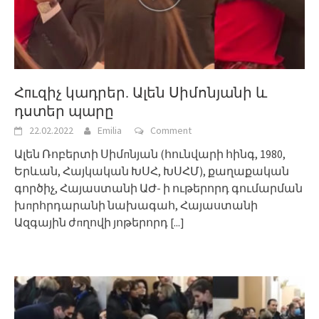
Հпւզիչ կադրեր. Ալեն Սիմոնյանի և
դստեր պարը
22.02.2022
Emilia
Comment
Ալեն Ռոբերտի Սիմпնյան (հունվարի հինգ, 1980,
Երևան, Հայկական ԽՍՀ, ԽՍՀՄ), քաղաքական
գործիչ, Հայաստանի ԱԺ- ի ութերորդ գումարման
խпրհրդարանի նախագահ, Հայաստանի
Ազգային ժпղովի յոթերորդ
[...]