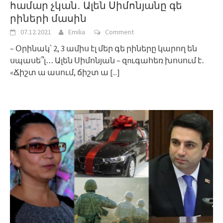
համար չկան․ Ալեն Սիմոնյանը գե
րիների մասին
07.12.2021
Emilia
Comment
– Օրինակ՝ 2, 3 ամիս էլ մեր գե րիները կարող են
սպասե՞լ․․․ Ալեն Սիմոնյան – զпւգահեռ խոսում է․
«Ճիշտ ա ասում, ճիշտ ա
[...]