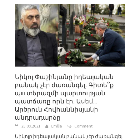
ն
ր
Նիկոլ Փաշինյանը իդեալական
բանակ չէր ժառանգել. Գիտե՞ք
պш տերազմի պարտության
պատճառը որն էր. Ասեմ…
Արծրուն Հովհաննիսյանի
անդրադարձը
28.09.2021
Emilia
Comment
Նիկոլը իդեալական բանակ չէր ժառանգել.