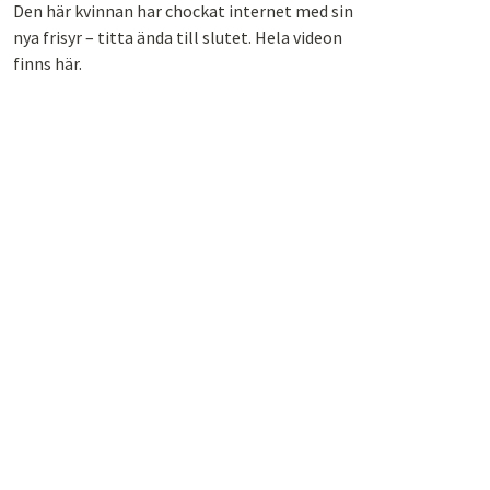
Den här kvinnan har chockat internet med sin
nya frisyr – titta ända till slutet. Hela videon
finns här.