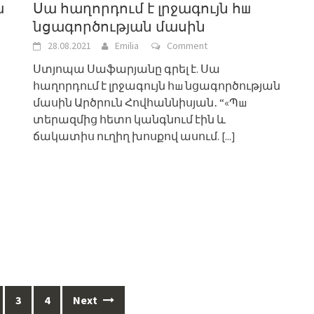
ա
Սա հաղորդում է լրջագույն հш
նցագործության մասին
28.08.2021
Emilia
Comment
Ստյոպա Սաֆարյանը գրել է. Սա
հաղորդում է լրջագույն հш նցագործության
մասին Արծրուն Հովհաննիսյան․ “«Պш
տերազմից հետո կանգնում էին և
ճակատիս ուղիղ խոսքով ասում.
[...]
3
4
Next