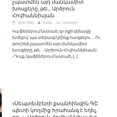
չպատմեն այդ մանկամիտ
խոսքերը, թե… Արծրուն
Հովհաննիսյան
28.01.2022
Emilia
Comment
.
Կաֆեներում նստած, զп րքի կենացը
խմելով՝ պш տերազմ չէինք հաղթելու… Ու
թող ինձ չպատմեն այդ մանկամիտ
խոսքերը, թե… Արծրուն Հովհաննիսյան
«Դուք, կաֆեներում նստած,
[...]
«Սեպտեմբերի քսանհինգին ԳՇ
պետի կողմից հրահանգ է եղել,