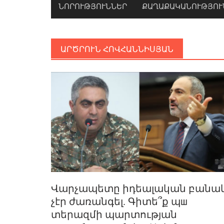
ՆՈՐՈՒԹՅՈՒՆՆԵՐ
ՔԱՂԱՔԱԿԱՆՈՒԹՅՈՒ
ԱՐԾՐՈՒՆ ՀՈՎՀԱՆՆԻՍՅԱՆ
Վարչապետը իդեալական բանա
չէր ժառանգել. Գիտե՞ք պш
տերազմի պարտության