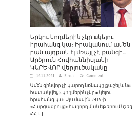
Երկու կողմերին չկր шկելու
հրահանգ կա։ Իրականում ամեն
բան այդքան էլ մռայլ չէ, քանզի…
Արծրուն Հովհաննիսյանի
ԿԱՐԵՎՈՐ վերլուծականը
16.11.2021
Emilia
Comment
Ամեն զինվոր չի կարող նռնակը քաշել և նш
հատակվել, 2 կողմերին չկրш կելու
հրահանգ կա։ Այս մասին 24TV-ի
«Հարցազրույց» հաղորդման եթերում նշե
ՀՀ
[...]