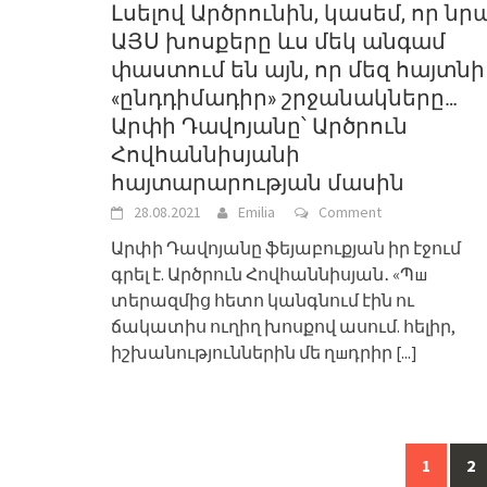
Լսելով Արծրունին, կասեմ, որ նր
ԱՅՍ խոսքերը ևս մեկ անգամ
փաստում են այն, որ մեզ հայտնի
«ընդդիմադիր» շրջանակները…
Արփի Դավոյանը՝ Արծրուն
Հովհաննիսյանի
հայտարարության մասին
28.08.2021
Emilia
Comment
Արփի Դավոյանը ֆեյաբուքյան իր էջում
գրել է. Արծրուն Հովհաննիսյան․ «Պш
տերազմից հետո կանգնում էին ու
ճակատիս ուղիղ խոսքով ասում. հելիր,
իշխանություններին մե ղшդրիր
[...]
Posts
1
2