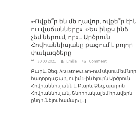
«-Ովքե՞ր են մե ղավոր, ովքե՞ր էի
դш վաճանները». «-Ես ինքս ինձ
չեմ ներում, որ»… Արծրուն
Հովհաննիսյանը բացում է բոլոր
փակագծերը
30.09.2021
Emilia
Comment
Բարև Ձեզ։ Araratnews.am-ում սկսում եմ նո
հաղորդաշար, ու իմ 1-ին հյուրն Արծրուն
Հովհաննիսյանն է. Բարև Ձեզ, պարոն
Հովհաննիսյան, Շնորհակալ եմ հրավերն
ընդունելու համար։
[...]