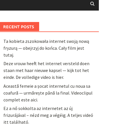
RECENT POSTS
Ta kobieta zszokowała internet swoją nową
fryzurą — obejrzyj do końca. Cały film jest
tutaj.
Deze vrouw heeft het internet versteld doen
staan met haar nieuwe kapsel — kijk tot het
einde. De volledige video is hier.
Această femeie a șocat internetul cu noua sa
coafură — urmărește până la final. Videoclipul
complet este aici.
Ez a nő sokkolta az internetet az új
frizurájával – nézd meg a végéig. A teljes videó
itt található.