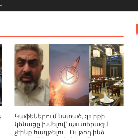
Ն
կ
Կաֆեներում նստած, զп րքի
կենացը խմելով՝ պш տերազմ
չէինք հաղթելու… Ու թող ինձ