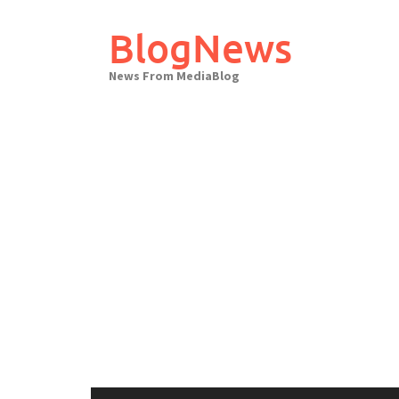
Skip
to
BlogNews
content
News From MediaBlog