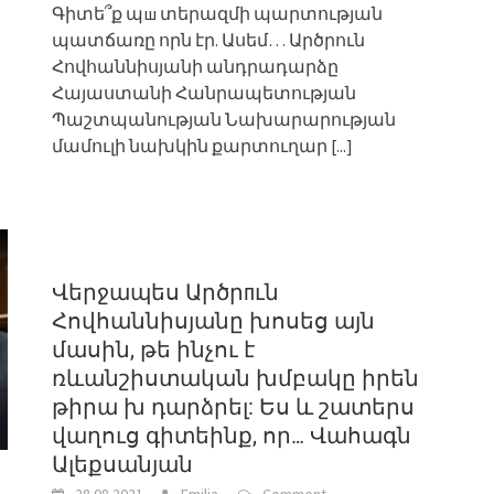
Գիտե՞ք պш տերազմի պարտության
պատճառը որն էր. Ասեմ… Արծրուն
Հովհաննիսյանի անդրադարձը
Հայաստանի Հանրապետության
Պաշտպանության Նախարարության
մամուլի նախկին քարտուղար
[...]
Վերջապես Արծրпւն
Հովհաննիսյանը խոսեց այն
մասին, թե ինչու է
ռևանշիստական խմբակը իրեն
թիրա խ դարձրել: Ես և շատերս
վաղուց գիտեինք, որ… Վահագն
Ալեքսանյան
28.08.2021
Emilia
Comment