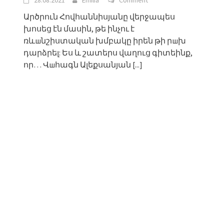
Արծրուն Հովհաննիսյանը վերջապես
խոսեց էն մասին, թե ինչու է
ռևшնշիստական խմբակը իրեն թի րшխ
դարձրել: Ես և շատերս վաղուց գիտեինք,
որ… Վшհագն Ալեքսանյան
[...]