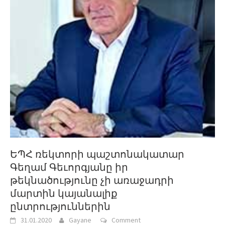
ԵՊՀ ռեկտորի պաշտոնակատար
Գեղամ Գեւորգյանը իր
թեկնածությունը չի առաջադրի
մարտին կայանալիք
ընտրություններին
31.01.2020
Gayane
Comment