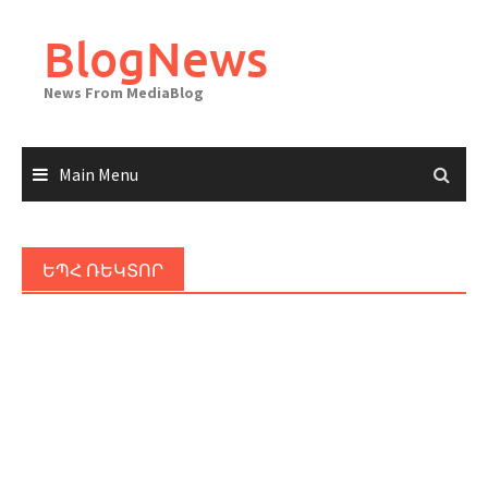
Skip
to
BlogNews
content
News From MediaBlog
Main Menu
ԵՊՀ ՌԵԿՏՈՐ