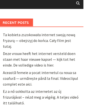
RECENT POSTS
Ta kobieta zszokowała internet swoją nową
fryzurą — obejrzyj do końca. Cały film jest
tutaj.
Deze vrouw heeft het internet versteld doen
staan met haar nieuwe kapsel — kijk tot het
einde. De volledige video is hier.
Această femeie a șocat internetul cu noua sa
coafură — urmărește până la final. Videoclipul
complet este aici.
Ez a nő sokkolta az internetet az új
frizurájával – nézd meg a végéig. A teljes videó
itt található.