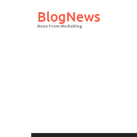
Skip
to
BlogNews
content
News From MediaBlog