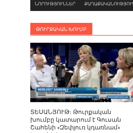
ՆՈՐՈՒԹՅՈՒՆՆԵՐ
ՔԱՂԱՔԱԿԱՆՈՒԹՅՈՒ
ԹՈՒՐՔԱԿԱՆ ԽՈՒՄԲ
ՏԵՍԱՆՅՈՒԹ։ Թուրքական
խումբը կատարում է Գուսան
Շահենի «Զեփյուռ կդառնամ»