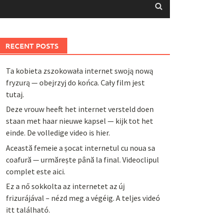
RECENT POSTS
Ta kobieta zszokowała internet swoją nową
fryzurą — obejrzyj do końca. Cały film jest
tutaj.
Deze vrouw heeft het internet versteld doen
staan met haar nieuwe kapsel — kijk tot het
einde. De volledige video is hier.
Această femeie a șocat internetul cu noua sa
coafură — urmărește până la final. Videoclipul
complet este aici.
Ez a nő sokkolta az internetet az új
frizurájával – nézd meg a végéig. A teljes videó
itt található.