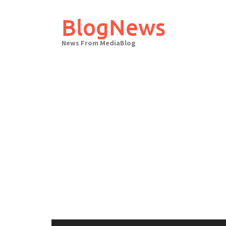
Skip
to
BlogNews
content
News From MediaBlog