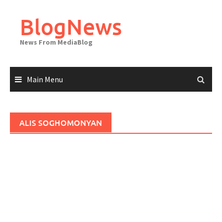
Skip
to
BlogNews
content
News From MediaBlog
Main Menu
ALIS SOGHOMONYAN