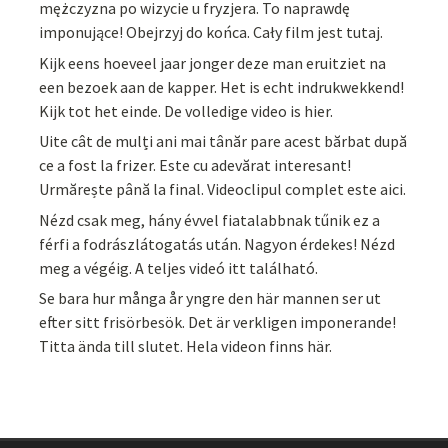
mężczyzna po wizycie u fryzjera. To naprawdę
imponujące! Obejrzyj do końca. Cały film jest tutaj.
Kijk eens hoeveel jaar jonger deze man eruitziet na
een bezoek aan de kapper. Het is echt indrukwekkend!
Kijk tot het einde. De volledige video is hier.
Uite cât de mulți ani mai tânăr pare acest bărbat după
ce a fost la frizer. Este cu adevărat interesant!
Urmărește până la final. Videoclipul complet este aici.
Nézd csak meg, hány évvel fiatalabbnak tűnik ez a
férfi a fodrászlátogatás után. Nagyon érdekes! Nézd
meg a végéig. A teljes videó itt található.
Se bara hur många år yngre den här mannen ser ut
efter sitt frisörbesök. Det är verkligen imponerande!
Titta ända till slutet. Hela videon finns här.