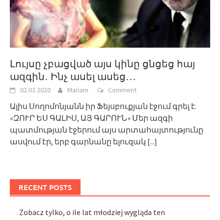
Լույսը չբացված այս կինը ցնցեց հայ
ազգին․ Ինչ ասել ասեց․․․
02.03.2020
Mariam
Comment
Ալիս Սողոմոնյանն իր Ֆեյսբուքյան էջում գրել է.
«ԶՈՒՐ ԵՍ ԳԱԼԻՍ, ԱՅ ԳԱՐՈՒՆ» Մեր ազգի
պատմության էջերում այս արտահայտությունը
ասվում էր, երբ գարնանը ելուզակ
[...]
RECENT POSTS
Zobacz tylko, o ile lat młodziej wygląda ten