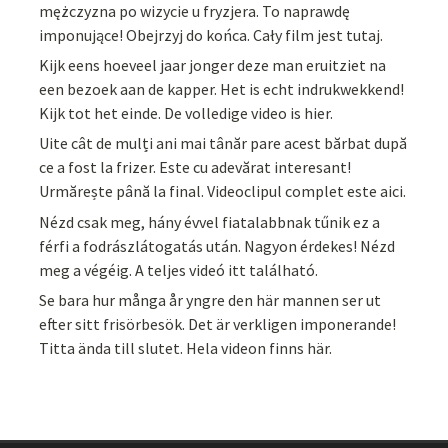
mężczyzna po wizycie u fryzjera. To naprawdę
imponujące! Obejrzyj do końca. Cały film jest tutaj.
Kijk eens hoeveel jaar jonger deze man eruitziet na
een bezoek aan de kapper. Het is echt indrukwekkend!
Kijk tot het einde. De volledige video is hier.
Uite cât de mulți ani mai tânăr pare acest bărbat după
ce a fost la frizer. Este cu adevărat interesant!
Urmărește până la final. Videoclipul complet este aici.
Nézd csak meg, hány évvel fiatalabbnak tűnik ez a
férfi a fodrászlátogatás után. Nagyon érdekes! Nézd
meg a végéig. A teljes videó itt található.
Se bara hur många år yngre den här mannen ser ut
efter sitt frisörbesök. Det är verkligen imponerande!
Titta ända till slutet. Hela videon finns här.