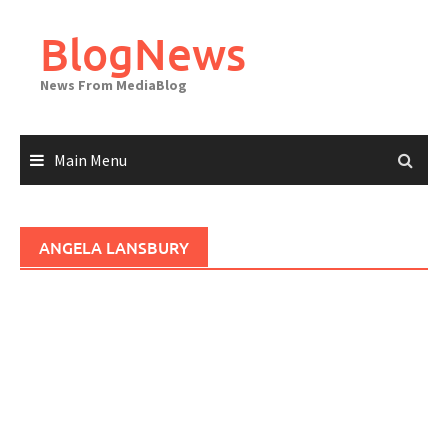
Skip
to
BlogNews
content
News From MediaBlog
Main Menu
ANGELA LANSBURY