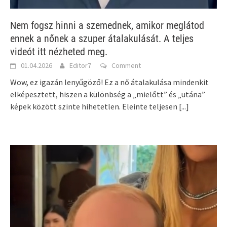
Nem fogsz hinni a szemednek, amikor meglátod
ennek a nőnek a szuper átalakulását. A teljes
videót itt nézheted meg.
01.04.2026
Editor7
Comment
Wow, ez igazán lenyűgöző! Ez a nő átalakulása mindenkit
elképesztett, hiszen a különbség a „mielőtt” és „utána”
képek között szinte hihetetlen. Eleinte teljesen
[...]