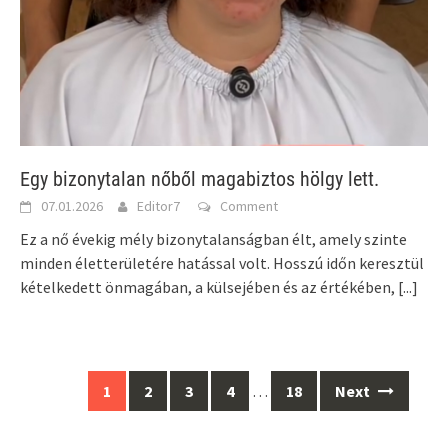
Egy bizonytalan nőből magabiztos hölgy lett.
07.01.2026
Editor7
Comment
Ez a nő évekig mély bizonytalanságban élt, amely szinte
minden életterületére hatással volt. Hosszú időn keresztül
kételkedett önmagában, a külsejében és az értékében,
[...]
Posts
1
2
3
4
…
18
Next
navigation