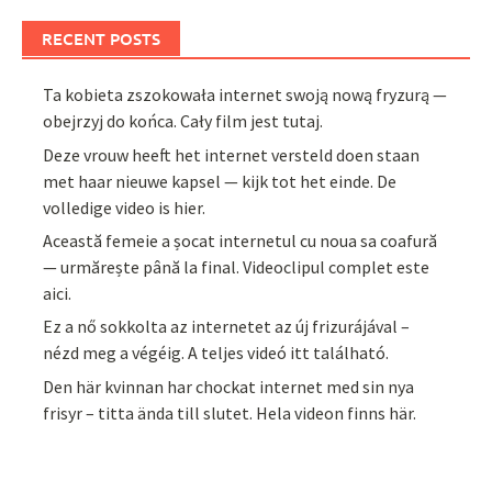
RECENT POSTS
Ta kobieta zszokowała internet swoją nową fryzurą —
obejrzyj do końca. Cały film jest tutaj.
Deze vrouw heeft het internet versteld doen staan
met haar nieuwe kapsel — kijk tot het einde. De
volledige video is hier.
Această femeie a șocat internetul cu noua sa coafură
— urmărește până la final. Videoclipul complet este
aici.
Ez a nő sokkolta az internetet az új frizurájával –
nézd meg a végéig. A teljes videó itt található.
Den här kvinnan har chockat internet med sin nya
frisyr – titta ända till slutet. Hela videon finns här.