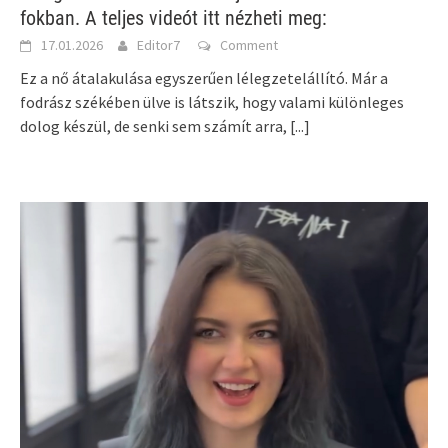
fokban. A teljes videót itt nézheti meg:
17.01.2026
Editor7
Comment
Ez a nő átalakulása egyszerűen lélegzetelállító. Már a
fodrász székében ülve is látszik, hogy valami különleges
dolog készül, de senki sem számít arra,
[...]