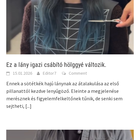
Ez a lány igazi csábító hölggyé változik.
15.01.2026
Editor7
Comment
Ennek a sötétkék hajú lánynak az átalakulása az első
pillanattól kezdve lenyűgöző. Eleinte a megjelenése
merésznek és figyelemfelkeltőnek tűnik, de senki sem
sejtheti,
[...]