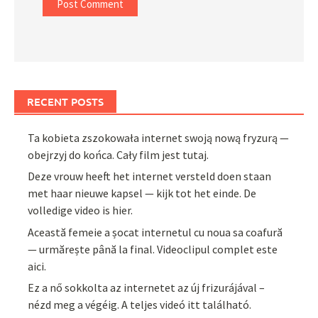
RECENT POSTS
Ta kobieta zszokowała internet swoją nową fryzurą —
obejrzyj do końca. Cały film jest tutaj.
Deze vrouw heeft het internet versteld doen staan
met haar nieuwe kapsel — kijk tot het einde. De
volledige video is hier.
Această femeie a șocat internetul cu noua sa coafură
— urmărește până la final. Videoclipul complet este
aici.
Ez a nő sokkolta az internetet az új frizurájával –
nézd meg a végéig. A teljes videó itt található.