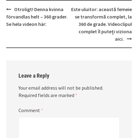
Post
Otroligt! Denna kvinna
Este uluitor: această femeie
navigation
förvandlas helt – 360 grader.
se transformă complet, la
Se hela videon här:
360 de grade. Videoclipul
complet îl puteți viziona
aici.
Leave a Reply
Your email address will not be published.
Required fields are marked
*
Comment
*