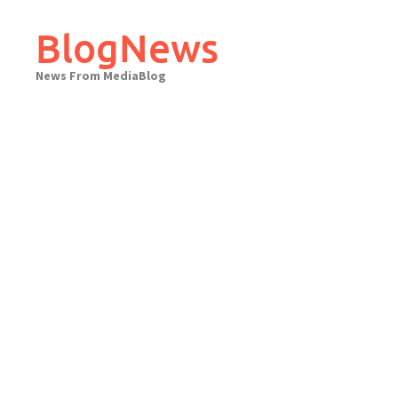
Skip
to
BlogNews
content
News From MediaBlog