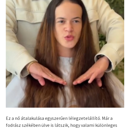
Ez a nő átalakulása egyszerűen lélegzetelállító. Már a
fodrász székében ülve is látszik, hogy valami különleges