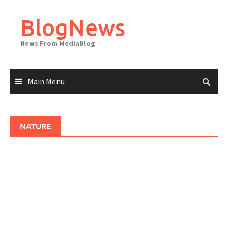
Skip
to
BlogNews
content
News From MediaBlog
Main Menu
NATURE