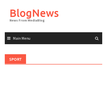
Skip
to
BlogNews
content
News From MediaBlog
Main Menu
SPORT