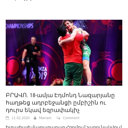
ԲՐԱՎՈ. 18-ամյա Էդմոնդ Նազարյանը
հաղթեց ադրբեջանցի ըմբիշին ու
դուրս եկավ եզրափակիչ
11.02.2020
Mariam
Comment
Իտալիայի մայրաքաղաք Հռոմում շարունակվում