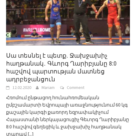
Սա տեսնել է պետք. Ջախջախիչ
հաղթանակ․ Գևորգ Ղարիբյանը 8:0
հաշվով պարտության մատնեց
ադրբեջանցուն
12.02.2020
Mariam
Comment
Հռոմում ընթացող հունահռոմեական
ըմբշամարտի Եվրոպայի առաջնությունում 60 կգ
քաշային կարգի քառորդ եզրափակիչում
Հայաստանի ներկայացուցիչ Գեւորգ Ղարիբյանը
8:0 հաշվով գեղեցիկ և ջախջախիչ հաղթանակ
տարավ
[...]