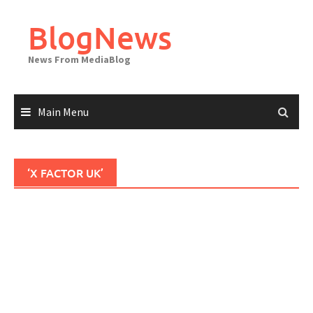
Skip
to
BlogNews
content
News From MediaBlog
Main Menu
‘X FACTOR UK’