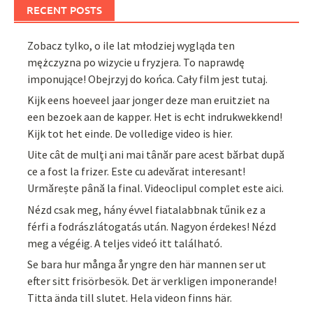
RECENT POSTS
Zobacz tylko, o ile lat młodziej wygląda ten
mężczyzna po wizycie u fryzjera. To naprawdę
imponujące! Obejrzyj do końca. Cały film jest tutaj.
Kijk eens hoeveel jaar jonger deze man eruitziet na
een bezoek aan de kapper. Het is echt indrukwekkend!
Kijk tot het einde. De volledige video is hier.
Uite cât de mulți ani mai tânăr pare acest bărbat după
ce a fost la frizer. Este cu adevărat interesant!
Urmărește până la final. Videoclipul complet este aici.
Nézd csak meg, hány évvel fiatalabbnak tűnik ez a
férfi a fodrászlátogatás után. Nagyon érdekes! Nézd
meg a végéig. A teljes videó itt található.
Se bara hur många år yngre den här mannen ser ut
efter sitt frisörbesök. Det är verkligen imponerande!
Titta ända till slutet. Hela videon finns här.