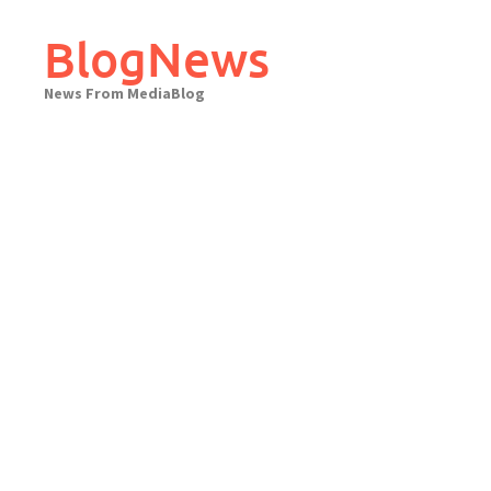
Skip
to
BlogNews
content
News From MediaBlog