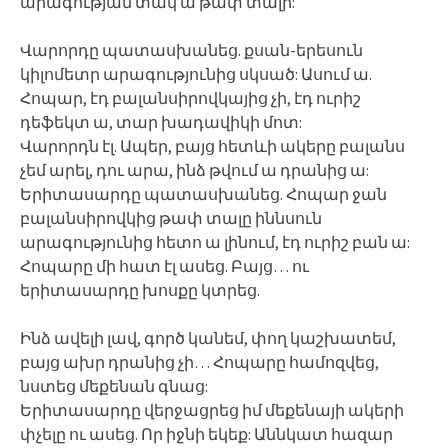
արագության տակ ա թափ տալի:
Վարորդը պատասխանեց. քսան-երեսուն
կիլոմետր արագությունից սկսած: Ասում ա.
Հոպար, էդ բալանսիրովկայից չի, էդ ուրիշ
դեֆեկտ ա, տար խադավիկի մոտ:
Վարորդն էլ. Ապեր, բայց հետևի ակերը բալանս
չեմ արել, դու արա, ինձ թվում ա դրանից ա:
Երիտասարդը պատասխանեց. Հոպար ջան
բալանսիրովկից թափ տալը իննսուն
արագությունից հետո ա լինում, էդ ուրիշ բան ա:
Հոպարը մի հատ էլ ասեց. Բայց… ու
երիտասարդը խոսքը կտրեց.
Ինձ ավելի լավ, գործ կանեմ, փող կաշխատեմ,
բայց ախր դրանից չի… Հոպարը համոզվեց,
նստեց մեքենան գնաց:
Երիտասարդը վերջացրեց իմ մեքենայի ակերի
փչելը ու ասեց. Որ իջնի եկեք: Աննկատ հազար