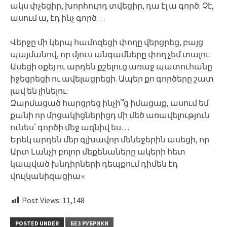
ակս փչեցիր, խորհուրդ տվեցիր, դա էլ ա գործ: Չէ,
ասում ա, էդ ինչ գործ…
Վերջը մի կերպ համոզեցի փողը վերցրեց, բայց
պայմանով, որ մյուս անգամները փող չեմ տալու:
Ասեցի օքեյ ու արդեն քշելուց առաջ պատուհանը
իջեցրեցի ու ավելացրեցի. Ապեր քո գործերը շատ
լավ են լինելու:
Զարմացած հարցրեց ինչի՞ց իմացաք, ասում եմ
քանի որ մրցակիցներիցդ մի մեծ առավելություն
ունես՝ գործի մեջ ազնիվ ես…
Երեկ արդեն մեր գլխավոր մենեջերին ասեցի, որ
Արտ Լանչի բոլոր մեքենաները ակերի հետ
կապված խնդիրների դեպքում դիմեն էդ
վուլկանիզացիա»:
Post Views:
11,148
POSTED UNDER
БЕЗ РУБРИКИ