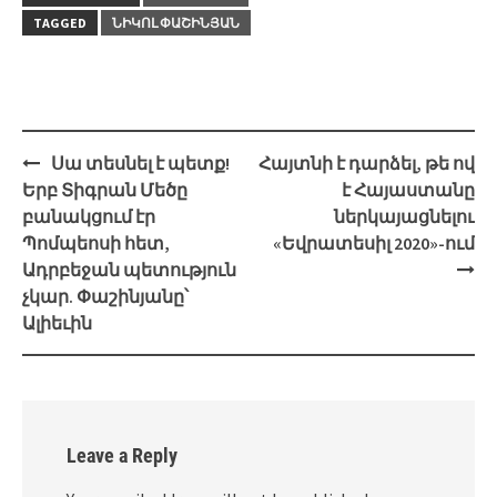
TAGGED
ՆԻԿՈԼ ՓԱՇԻՆՅԱՆ
Post
Սա տեսնել է պետք!
Հայտնի է դարձել, թե ով
navigation
Երբ Տիգրան Մեծը
է Հայաստանը
բանակցում էր
ներկայացնելու
Պոմպեոսի հետ,
«Եվրատեսիլ 2020»-ում
Ադրբեջան պետություն
չկար. Փաշինյանը՝
Ալիեւին
Leave a Reply