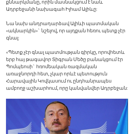
քննարկմանը, որին մասնակցում է նաև
Ադրբեջանի նախագահ Իլհամ Ալիևը:
Նա նախ անդրադարձավ Ալիևի պատմական
«ակնարկին»` նշելով, որ այդքան հեռու պետք չէր
գնալ:
«Պետք չէր գնալ պատմության գիրկը, որովհետև
երբ հայ թագավոր Տիգրան Մեծը բանակցում էր
Պոմպեոսի` հռոմեական ռազմական
առաջնորդի հետ, չկար որևէ պետություն
Հարավային Կովկասում ու ընդհանրապես
ամբողջ աշխարհում, որը կանվանվեր Ադրբեջան: