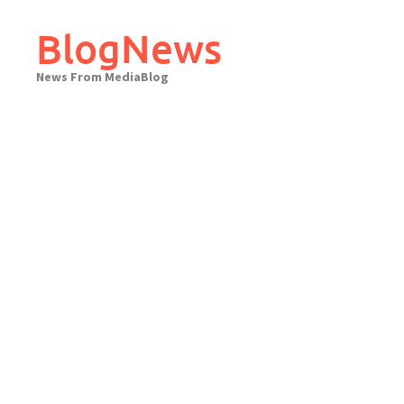
Skip
to
BlogNews
content
News From MediaBlog