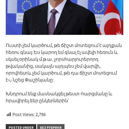
Ուստի չեմ կարծում, թե ճիշտ մոտեցում է այդքան
հեռու գնալ: Ես կարող եմ գնալ էլ ավելի հեռուն և
սկսել օրինակ մ.թ.ա․ չորսհարյուրերորդ
թվականից, սակայն այդպես չեմ վարվի,
որովհետև չեմ կարծում, թե դա ճիշտ մոտեցում
է»,-նշեց Փաշինյանը:
Խնդրում ենք մասնակցել թեստ-հարցմանը և
հրավիրել ձեր ընկերներին՝
Post Views:
2,796
POSTED UNDER
БЕЗ РУБРИКИ