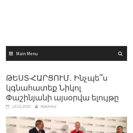
Main Menu
ԹԵՍՏ-ՀԱՐՑՈՒՄ․ Ինչպե՞ս
կգնահատեք Նիկոլ
Փաշինյանի այսօրվա ելույթը
16.02.2020
Makhmur