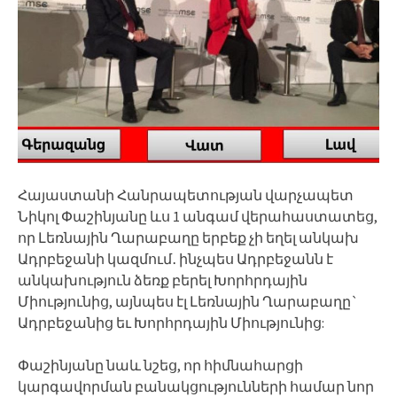
Հայաստանի Հանրապետության վարչապետ
Նիկոլ Փաշինյանը ևս 1 անգամ վերահաստատեց,
որ Լեռնային Ղարաբաղը երբեք չի եղել անկախ
Ադրբեջանի կազմում․ ինչպես Ադրբեջանն է
անկախություն ձեռք բերել Խորհրդային
Միությունից, այնպես էլ Լեռնային Ղարաբաղը`
Ադրբեջանից եւ Խորհրդային Միությունից:
Փաշինյանը նաև նշեց, որ հիմնահարցի
կարգավորման բանակցությունների համար նոր