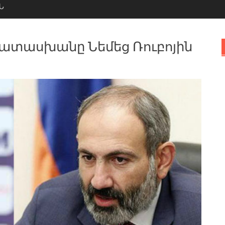
Ն
պատասխանը Նեմեց Ռուբոյին