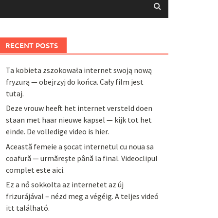
RECENT POSTS
Ta kobieta zszokowała internet swoją nową
fryzurą — obejrzyj do końca. Cały film jest
tutaj.
Deze vrouw heeft het internet versteld doen
staan met haar nieuwe kapsel — kijk tot het
einde. De volledige video is hier.
Această femeie a șocat internetul cu noua sa
coafură — urmărește până la final. Videoclipul
complet este aici.
Ez a nő sokkolta az internetet az új
frizurájával – nézd meg a végéig. A teljes videó
itt található.