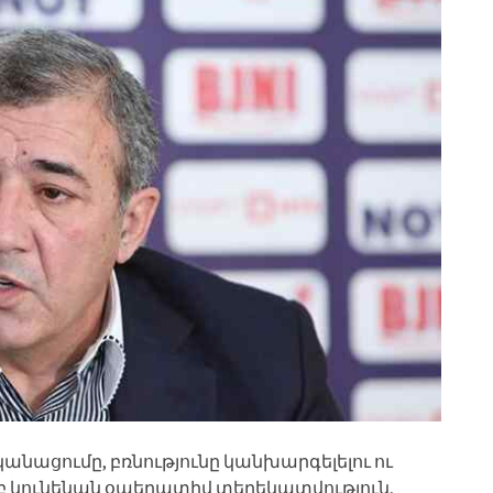
նացումը, բռնությունը կանխարգելելու ու
րբ կունենան օպերատիվ տեղեկատվություն,