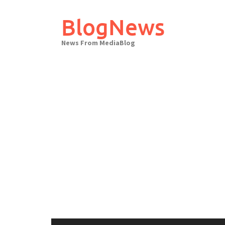
Skip
to
BlogNews
content
News From MediaBlog