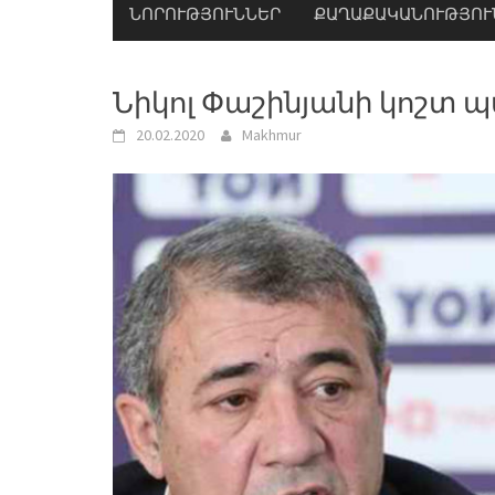
ՆՈՐՈՒԹՅՈՒՆՆԵՐ
ՔԱՂԱՔԱԿԱՆՈՒԹՅՈՒ
Նիկոլ Փաշինյանի կոշտ 
20.02.2020
Makhmur