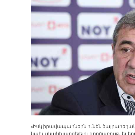
«Իսկ իրավապահներն ունեն ծայրահեղակա
նախականխարգելելու գործառույթ, եւ ե