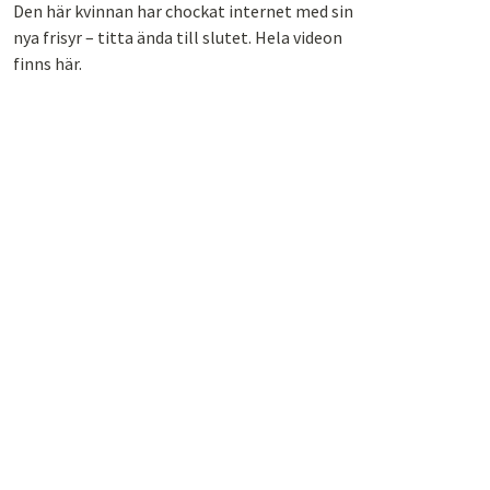
Den här kvinnan har chockat internet med sin
nya frisyr – titta ända till slutet. Hela videon
finns här.