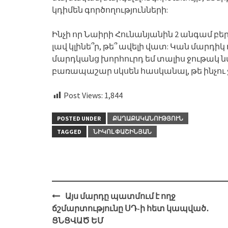
կդիմեն գործողությունների:
Ինչի որ Նաիրի Հունանյանին 2 անգամ բե
լավ կլինե՞ր, թե՞ ավելի վատ: Կան մարդիկ 
մարդկանց խորհուրդ եմ տալիս ջութակ նվ
բառապաշար սկսեն հասկանալ, թե ինչու
Post Views:
1,844
POSTED UNDER
ՔԱՂԱՔԱԿԱՆՈՒԹՅՈՒՆ
TAGGED
ՆԻԿՈԼ ՓԱՇԻՆՅԱՆ
Post
Այս մարդը պատմում է ողջ
navigation
ճշմարտությունը ՍԴ-ի հետ կապված․
ՑՆՑՎԱԾ ԵՄ